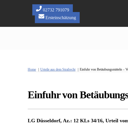
Skip
to
02732 791079
content
Ersteinschätzung
Home
Urteile aus dem Strafrecht
Einfuhr von Betäubungsmitteln – V
Einfuhr von Betäubungs
LG Düsseldorf, Az.: 12 KLs 34/16, Urteil vo