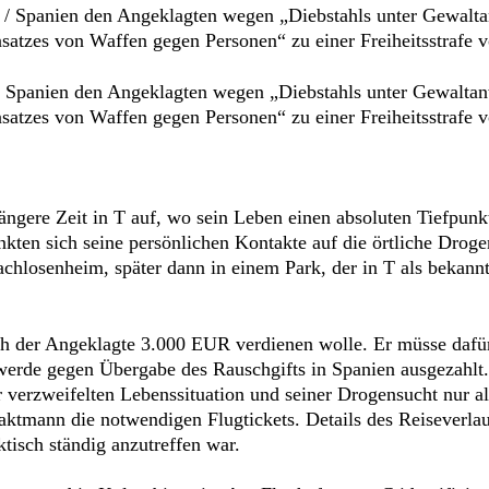
 K / Spanien den Angeklagten wegen „Diebstahls unter Gewalt
atzes von Waffen gegen Personen“ zu einer Freiheitsstrafe 
K / Spanien den Angeklagten wegen „Diebstahls unter Gewalt
atzes von Waffen gegen Personen“ zu einer Freiheitsstrafe 
gere Zeit in T auf, wo sein Leben einen absoluten Tiefpunkt e
kten sich seine persönlichen Kontakte auf die örtliche Droge
hlosenheim, später dann in einem Park, der in T als bekannt
ich der Angeklagte 3.000 EUR verdienen wolle. Er müsse da
werde gegen Übergabe des Rauschgifts in Spanien ausgezahlt
verzweifelten Lebenssituation und seiner Drogensucht nur all
taktmann die notwendigen Flugtickets. Details des Reiseverla
isch ständig anzutreffen war.