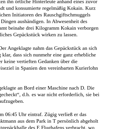
n ihn örtliche Hinterleute anhand eines zuvor
Stadt und konsumierte regelmäßig Kokain. Kurz
chen Initiatoren des Rauschgiftschmuggels
en Dingen aushändigen. In Abwesenheit des
esamt beinahe drei Kilogramm Kokain verborgen
liches Gepäckstück wirken zu lassen.
 Der Angeklagte nahm das Gepäckstück an sich
 klar, dass sich nunmehr eine ganz erhebliche
r keine vertieften Gedanken über die
seziel in Spanien den vereinbarten Kurierlohn
geklagte an Bord einer Maschine nach D. Die
checkt“, d.h. es war nicht erforderlich, sie bei
aufzugeben.
 06:45 Uhr eintraf. Zügig verließ er das
aktmann aus dem Park in T persönlich abgeholt
itgepäckhalle des E Flughafens verbracht, wo