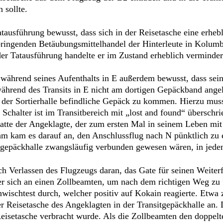
 sollte.
usführung bewusst, dass sich in der Reisetasche eine erheb
ringenden Betäubungsmittelhandel der Hinterleute in Kolum
der Tatausführung handelte er im Zustand erheblich verminder
während seines Aufenthalts in E außerdem bewusst, dass sei
hrend des Transits in E nicht am dortigen Gepäckband ange
in der Sortierhalle befindliche Gepäck zu kommen. Hierzu mu
Schalter ist im Transitbereich mit „lost and found“ überschri
hatte der Angeklagte, der zum ersten Mal in seinem Leben mit
m kam es darauf an, den Anschlussflug nach N pünktlich zu e
tgepäckhalle zwangsläufig verbunden gewesen wären, in jedem
h Verlassen des Flugzeugs daran, das Gate für seinen Weiterf
 sich an einen Zollbeamten, um nach dem richtigen Weg zu fr
schtest durch, welcher positiv auf Kokain reagierte. Etwa zu
r Reisetasche des Angeklagten in der Transitgepäckhalle an.
isetasche verbracht wurde. Als die Zollbeamten den doppelt