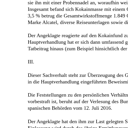
sie ihn mit einer Probennadel an, woraufhin weiß
Insgesamt befand sich Kokainmasse mit einem 
3,5 % betrug die Gesamtwirkstoffmenge 1.849
Marke Alcatel, diverse Reiseunterlagen sowie die
Der Angeklagte reagierte auf den Kokainfund zun
Hauptverhandlung hat er sich dann umfassend ge
Tatbeitrag hinaus (zum Beispiel hinsichtlich d
III.
Dieser Sachverhalt steht zur Überzeugung des G
in die Hauptverhandlung eingeführten Beweismit
Die Feststellungen zu den persönlichen Verhält
vorbestraft ist, beruht auf der Verlesung des 
spanischen Behörden vom 12. Juli 2016.
Der Angeklagte hat den ihm zur Last gelegten Sa
Einlassung wird durch das übrige Ermittlungser