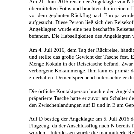
Am 21. Juni 2016 reiste der Angeklagte von N 
übermittelten Fotos und brachten ihn in einem 
vor dem geplanten Rückflug nach Europa wurde 
aufgesucht. Diese Person ließ sich den Reiseko
Angeklagten wurde eine neu beschaffte Reiseta
befanden. Die Habseligkeiten des Angeklagten 
Am 4. Juli 2016, dem Tag der Rückreise, händi
und stellte das große Gewicht der Tasche fest.
Menge Kokain in der Reisetasche befand. Zwar 
verborgene Kokainmenge. Ihm kam es primär dar
zu erhalten. Dementsprechend untersuchte er die
Die örtliche Kontaktperson brachte den Angekl
präparierte Tasche hatte er zuvor am Schalter d
den Zwischenlandungen auf D und in E am Gepä
Auf D bestieg der Angeklagte am 5. Juli 2016 d
Flugzeug, da der Anschlussflug nach N bereits
worden. Unterdessen wurde die manipulierte Rei