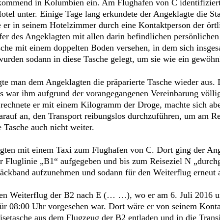
kommend in Kolumbien ein. Am Flughafen von C identifizierte
Hotel unter. Einige Tage lang erkundete der Angeklagte die 
er in seinem Hotelzimmer durch eine Kontaktperson der örtli
ffer des Angeklagten mit allen darin befindlichen persönlich
sche mit einem doppelten Boden versehen, in dem sich insg
wurden sodann in diese Tasche gelegt, um sie wie ein gewöhn
gte man dem Angeklagten die präparierte Tasche wieder aus.
 Es war ihm aufgrund der vorangegangenen Vereinbarung völlig
rechnete er mit einem Kilogramm der Droge, machte sich abe
auf an, den Transport reibungslos durchzuführen, um am Rei
 Tasche auch nicht weiter.
agten mit einem Taxi zum Flughafen von C. Dort ging der An
er Fluglinie „B1“ aufgegeben und bis zum Reiseziel N „durchge
ckband aufzunehmen und sodann für den Weiterflug erneut 
en Weiterflug der B2 nach E (… …), wo er am 6. Juli 2016 um
 für 08:00 Uhr vorgesehen war. Dort wäre er von seinem Kont
setasche aus dem Flugzeug der B2 entladen und in die Trans