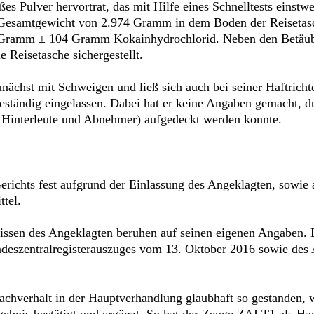
es Pulver hervortrat, das mit Hilfe eines Schnelltests einstwe
Gesamtgewicht von 2.974 Gramm in dem Boden der Reisetasc
 Gramm ± 104 Gramm Kokainhydrochlorid. Neben den Betäubu
 Reisetasche sichergestellt.
ächst mit Schweigen und ließ sich auch bei seiner Haftrichte
ständig eingelassen. Dabei hat er keine Angaben gemacht, du
er Hinterleute und Abnehmer) aufgedeckt werden konnte.
erichts fest aufgrund der Einlassung des Angeklagten, sowie 
tel.
nissen des Angeklagten beruhen auf seinen eigenen Angaben. D
Bundeszentralregisterauszuges vom 13. Oktober 2016 sowie de
chverhalt in der Hauptverhandlung glaubhaft so gestanden, wi
gebnis bestätigt und ergänzt. So hat der Zeuge ZAI T1 als H