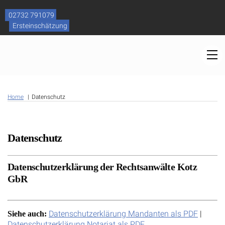
Skip
to
02732 791079
content
Ersteinschätzung
M
Home
Datenschutz
Datenschutz
Datenschutzerklärung der Rechtsanwälte Kotz
GbR
Datenschutzerklärung Mandanten als PDF
|
Siehe auch:
Datenschutzerklärung Notariat als PDF