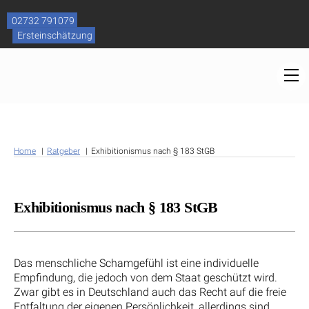
Skip
to
02732 791079
content
Ersteinschätzung
M
Home
Ratgeber
Exhibitionismus nach § 183 StGB
Exhibitionismus nach § 183 StGB
Das menschliche Schamgefühl ist eine individuelle
Empfindung, die jedoch von dem Staat geschützt wird.
Zwar gibt es in Deutschland auch das Recht auf die freie
Entfaltung der eigenen Persönlichkeit, allerdings sind