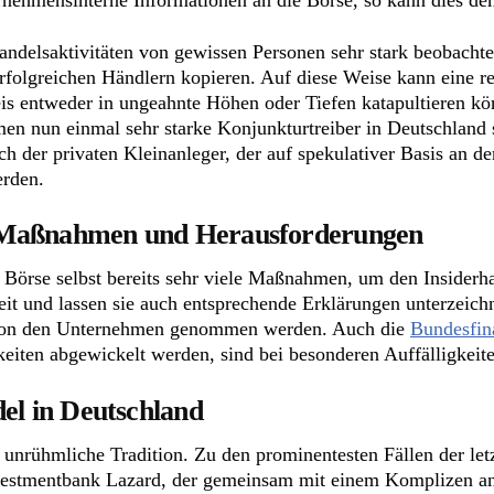
ternehmensinterne Informationen an die Börse, so kann dies d
delsaktivitäten von gewissen Personen sehr stark beobachtet
erfolgreichen Händlern kopieren. Auf diese Weise kann eine r
eis entweder in ungeahnte Höhen oder Tiefen katapultieren kö
en nun einmal sehr starke Konjunkturtreiber in Deutschland si
h der privaten Kleinanleger, der auf spekulativer Basis an d
erden.
 Maßnahmen und Herausforderungen
r Börse selbst bereits sehr viele Maßnahmen, um den Inside
heit und lassen sie auch entsprechende Erklärungen unterzeic
ss von den Unternehmen genommen werden. Auch die
Bundesfin
keiten abgewickelt werden, sind bei besonderen Auffälligkeite
el in Deutschland
 unrühmliche Tradition. Zu den prominentesten Fällen der letz
vestmentbank Lazard, der gemeinsam mit einem Komplizen an 