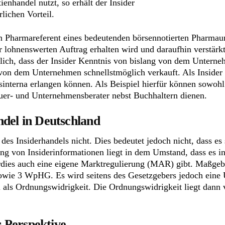
nhandel nutzt, so erhält der Insider
lichen Vorteil.
ein Pharmareferent eines bedeutenden börsennotierten Pharma
r lohnenswerten Auftrag erhalten wird und daraufhin verstärk
glich, dass der Insider Kenntnis von bislang von dem Untern
 von dem Unternehmen schnellstmöglich verkauft. Als Insider 
nterna erlangen können. Als Beispiel hierfür können sowohl 
uer- und Unternehmensberater nebst Buchhaltern dienen.
del in Deutschland
des Insiderhandels nicht. Dies bedeutet jedoch nicht, dass es 
dung von Insiderinformationen liegt in dem Umstand, dass es
rdies auch eine eigene Marktregulierung (MAR) gibt. Maßgeblic
 sowie 3 WpHG. Es wird seitens des Gesetzgebers jedoch ei
 als Ordnungswidrigkeit. Die Ordnungswidrigkeit liegt dann vo
r Perspektive