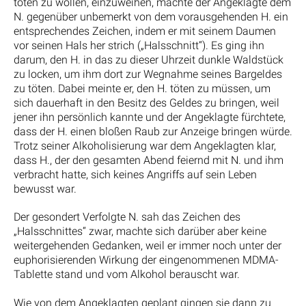
töten zu wollen, einzuweihen, machte der Angeklagte dem
N. gegenüber unbemerkt von dem vorausgehenden H. ein
entsprechendes Zeichen, indem er mit seinem Daumen
vor seinen Hals her strich („Halsschnitt“). Es ging ihn
darum, den H. in das zu dieser Uhrzeit dunkle Waldstück
zu locken, um ihm dort zur Wegnahme seines Bargeldes
zu töten. Dabei meinte er, den H. töten zu müssen, um
sich dauerhaft in den Besitz des Geldes zu bringen, weil
jener ihn persönlich kannte und der Angeklagte fürchtete,
dass der H. einen bloßen Raub zur Anzeige bringen würde.
Trotz seiner Alkoholisierung war dem Angeklagten klar,
dass H., der den gesamten Abend feiernd mit N. und ihm
verbracht hatte, sich keines Angriffs auf sein Leben
bewusst war.
Der gesondert Verfolgte N. sah das Zeichen des
„Halsschnittes“ zwar, machte sich darüber aber keine
weitergehenden Gedanken, weil er immer noch unter der
euphorisierenden Wirkung der eingenommenen MDMA-
Tablette stand und vom Alkohol berauscht war.
Wie von dem Angeklagten geplant gingen sie dann zu