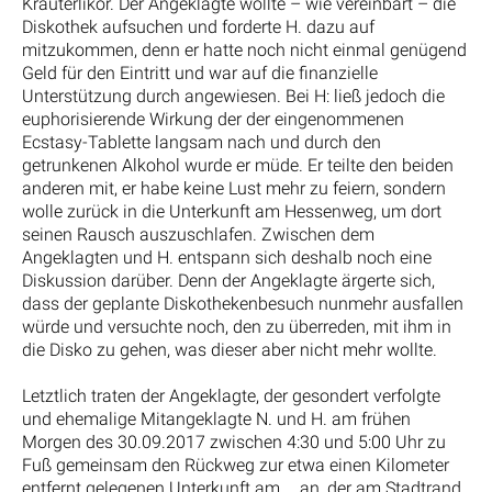
Kräuterlikör. Der Angeklagte wollte – wie vereinbart – die
Diskothek aufsuchen und forderte H. dazu auf
mitzukommen, denn er hatte noch nicht einmal genügend
Geld für den Eintritt und war auf die finanzielle
Unterstützung durch angewiesen. Bei H: ließ jedoch die
euphorisierende Wirkung der der eingenommenen
Ecstasy-Tablette langsam nach und durch den
getrunkenen Alkohol wurde er müde. Er teilte den beiden
anderen mit, er habe keine Lust mehr zu feiern, sondern
wolle zurück in die Unterkunft am Hessenweg, um dort
seinen Rausch auszuschlafen. Zwischen dem
Angeklagten und H. entspann sich deshalb noch eine
Diskussion darüber. Denn der Angeklagte ärgerte sich,
dass der geplante Diskothekenbesuch nunmehr ausfallen
würde und versuchte noch, den zu überreden, mit ihm in
die Disko zu gehen, was dieser aber nicht mehr wollte.
Letztlich traten der Angeklagte, der gesondert verfolgte
und ehemalige Mitangeklagte N. und H. am frühen
Morgen des 30.09.2017 zwischen 4:30 und 5:00 Uhr zu
Fuß gemeinsam den Rückweg zur etwa einen Kilometer
entfernt gelegenen Unterkunft am … an, der am Stadtrand