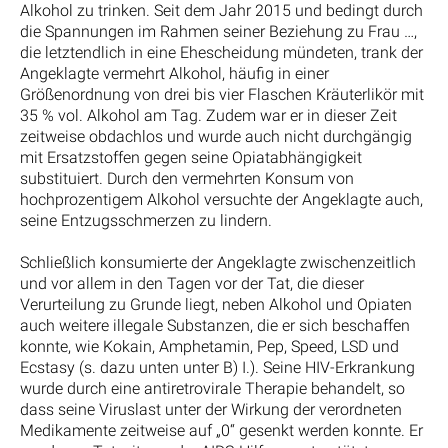
Alkohol zu trinken. Seit dem Jahr 2015 und bedingt durch
die Spannungen im Rahmen seiner Beziehung zu Frau …,
die letztendlich in eine Ehescheidung mündeten, trank der
Angeklagte vermehrt Alkohol, häufig in einer
Größenordnung von drei bis vier Flaschen Kräuterlikör mit
35 % vol. Alkohol am Tag. Zudem war er in dieser Zeit
zeitweise obdachlos und wurde auch nicht durchgängig
mit Ersatzstoffen gegen seine Opiatabhängigkeit
substituiert. Durch den vermehrten Konsum von
hochprozentigem Alkohol versuchte der Angeklagte auch,
seine Entzugsschmerzen zu lindern.
Schließlich konsumierte der Angeklagte zwischenzeitlich
und vor allem in den Tagen vor der Tat, die dieser
Verurteilung zu Grunde liegt, neben Alkohol und Opiaten
auch weitere illegale Substanzen, die er sich beschaffen
konnte, wie Kokain, Amphetamin, Pep, Speed, LSD und
Ecstasy (s. dazu unten unter B) I.). Seine HIV-Erkrankung
wurde durch eine antiretrovirale Therapie behandelt, so
dass seine Viruslast unter der Wirkung der verordneten
Medikamente zeitweise auf „0“ gesenkt werden konnte. Er