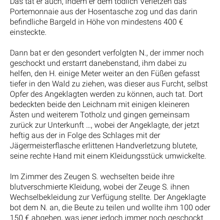
Das tat er auch, indem er dem tödlich Verletzen das
Portemonnaie aus der Hosentasche zog und das darin
befindliche Bargeld in Höhe von mindestens 400 €
einsteckte.
Dann bat er den gesondert verfolgten N., der immer noch
geschockt und erstarrt danebenstand, ihm dabei zu
helfen, den H. einige Meter weiter an den Füßen gefasst
tiefer in den Wald zu ziehen, was dieser aus Furcht, selbst
Opfer des Angeklagten werden zu können, auch tat. Dort
bedeckten beide den Leichnam mit einigen kleineren
Ästen und weiterem Totholz und gingen gemeinsam
zurück zur Unterkunft …, wobei der Angeklagte, der jetzt
heftig aus der in Folge des Schlages mit der
Jägermeisterflasche erlittenen Handverletzung blutete,
seine rechte Hand mit einem Kleidungsstück umwickelte.
Im Zimmer des Zeugen S. wechselten beide ihre
blutverschmierte Kleidung, wobei der Zeuge S. ihnen
Wechselbekleidung zur Verfügung stellte. Der Angeklagte
bot dem N. an, die Beute zu teilen und wollte ihm 100 oder
150 € abgeben, was jener jedoch immer noch geschockt