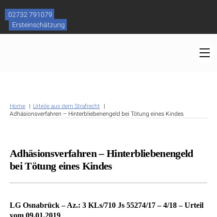
Skip
to
02732 791079
content
Ersteinschätzung
M
Home
Urteile aus dem Strafrecht
Adhäsionsverfahren – Hinterbliebenengeld bei Tötung eines Kindes
Adhäsionsverfahren – Hinterbliebenengeld
bei Tötung eines Kindes
LG Osnabrück – Az.: 3 KLs/710 Js 55274/17 – 4/18 – Urteil
vom 09.01.2019