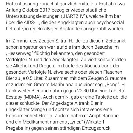
Haftentlassung zunächst gänzlich mittellos. Erst ab etwa
Anfang Oktober 2017 bezog er wieder staatliche
Unterstützungsleistungen („HARTZ IV“), welche ihm bar
über die AIDS-…., die den Angeklagten auch psychosozial
betreute, in regelmäßigen Abständen ausgezahlt wurden.
Im Zimmer des Zeugen S. traf H., der zu diesem Zeitpunkt
schon angetrunken war, auf die ihm durch Besuche im
„Hessenweg“ flüchtig bekannten, den gesondert
Verfolgten N. und den Angeklagten. Zu viert konsumierten
sie Alkohol und Drogen. Im Laufe des Abends trank der
gesondert Verfolgte N. etwa sechs oder sieben Flaschen
Bier zu je 0,5 Liter. Zusammen mit dem Zeugen S. rauchte
er zudem ein Gramm Marihuana aus einer sog. „Bong“. H.
trank weiter Bier und nahm gegen 22:30 Uhr eine Tablette
Ecstasy (MDMA). Auch dem N. gab er eine Tablette ab, die
dieser schluckte. Der Angeklagte A trank Bier in
ungeklärter Menge und spritze sich intravenös eine
Konsumeinheit Heroin. Zudem nahm er Amphetamine
und ein Medikament namens „Lyrica“ (Wirkstoff
Pregabalin) gegen seinen ständigen Entzugsdruck.