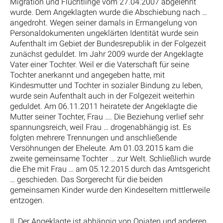
Migration und Flüchtlinge vom 27.04.2007 abgelehnt
wurde. Dem Angeklagten wurde die Abschiebung nach …
angedroht. Wegen seiner damals in Ermangelung von
Personaldokumenten ungeklärten Identität wurde sein
Aufenthalt im Gebiet der Bundesrepublik in der Folgezeit
zunächst geduldet. Im Jahr 2009 wurde der Angeklagte
Vater einer Tochter. Weil er die Vaterschaft für seine
Tochter anerkannt und angegeben hatte, mit
Kindesmutter und Tochter in sozialer Bindung zu leben,
wurde sein Aufenthalt auch in der Folgezeit weiterhin
geduldet. Am 06.11.2011 heiratete der Angeklagte die
Mutter seiner Tochter, Frau …. Die Beziehung verlief sehr
spannungsreich, weil Frau … drogenabhängig ist. Es
folgten mehrere Trennungen und anschließende
Versöhnungen der Eheleute. Am 01.03.2015 kam die
zweite gemeinsame Tochter … zur Welt. Schließlich wurde
die Ehe mit Frau … am 05.12.2015 durch das Amtsgericht
… geschieden. Das Sorgerecht für die beiden
gemeinsamen Kinder wurde den Kindeseltern mittlerweile
entzogen.
II. Der Angeklagte ist abhängig von Opiaten und anderen