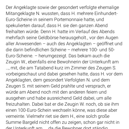
Der Angeklagte sowie der gesondert verfolgte ehemalige
Mitangeklagte N. wussten, dass H. mehrere Einhundert-
Euro-Scheine in seinem Portemonnaie hatte, und
spekulierten darauf, dass H. sie den ganzen Abend
freihalten würde. Denn H. hatte im Verlauf des Abends
mehrfach seine Geldbörse herausgeholt., vor den Augen
aller Anwesenden – auch des Angeklagten – geöffnet und
die darin befindlichen Scheine – mehrere 100- und 50-
Euro-Scheine. – herumgezeigt. Das bekam auch die
Zeugin W., ebenfalls eine Bewohnerin der Unterkunft am
…, mit, die am Tatabend kurz im Zimmer des Zeugen S.
vorbeigeschaut und dabei gesehen hatte, dass H. vor dem
Angeklagten, dem gesondert Verfolgten N. und dem
Zeugen S. mit seinem Geld prahlte und versprach, er
würde am Abend noch mit den anderen feiern und
ausgehen und habe ausreichend Geld dabei, um alle
freizuhalten. Dabei bat er die Zeugin W. noch, ob sie ihm
einen 100-Euro-Schein wechseln könne, was diese aber
verneinte. Vielmehr riet sie dem H., eine solch große
Summe Bargeld nicht offen zu zeigen, schon gar nicht in
der Unterkunft am …, da die Bewohner dort ständig