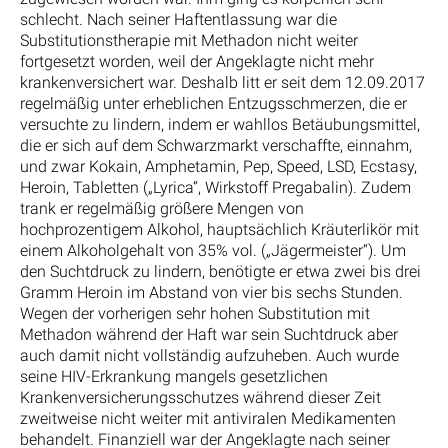
schlecht. Nach seiner Haftentlassung war die
Substitutionstherapie mit Methadon nicht weiter
fortgesetzt worden, weil der Angeklagte nicht mehr
krankenversichert war. Deshalb litt er seit dem 12.09.2017
regelmäßig unter erheblichen Entzugsschmerzen, die er
versuchte zu lindern, indem er wahllos Betäubungsmittel,
die er sich auf dem Schwarzmarkt verschaffte, einnahm,
und zwar Kokain, Amphetamin, Pep, Speed, LSD, Ecstasy,
Heroin, Tabletten („Lyrica“, Wirkstoff Pregabalin). Zudem
trank er regelmäßig größere Mengen von
hochprozentigem Alkohol, hauptsächlich Kräuterlikör mit
einem Alkoholgehalt von 35% vol. („Jägermeister“). Um
den Suchtdruck zu lindern, benötigte er etwa zwei bis drei
Gramm Heroin im Abstand von vier bis sechs Stunden.
Wegen der vorherigen sehr hohen Substitution mit
Methadon während der Haft war sein Suchtdruck aber
auch damit nicht vollständig aufzuheben. Auch wurde
seine HIV-Erkrankung mangels gesetzlichen
Krankenversicherungsschutzes während dieser Zeit
zweitweise nicht weiter mit antiviralen Medikamenten
behandelt. Finanziell war der Angeklagte nach seiner