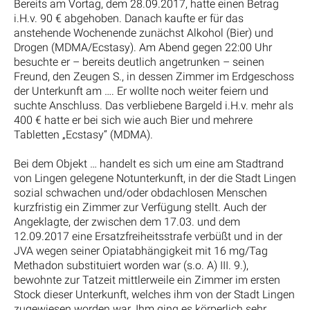
Bereits am Vortag, dem 28.09.2017, hatte einen Betrag
i.H.v. 90 € abgehoben. Danach kaufte er für das
anstehende Wochenende zunächst Alkohol (Bier) und
Drogen (MDMA/Ecstasy). Am Abend gegen 22:00 Uhr
besuchte er – bereits deutlich angetrunken – seinen
Freund, den Zeugen S., in dessen Zimmer im Erdgeschoss
der Unterkunft am …. Er wollte noch weiter feiern und
suchte Anschluss. Das verbliebene Bargeld i.H.v. mehr als
400 € hatte er bei sich wie auch Bier und mehrere
Tabletten „Ecstasy“ (MDMA).
Bei dem Objekt … handelt es sich um eine am Stadtrand
von Lingen gelegene Notunterkunft, in der die Stadt Lingen
sozial schwachen und/oder obdachlosen Menschen
kurzfristig ein Zimmer zur Verfügung stellt. Auch der
Angeklagte, der zwischen dem 17.03. und dem
12.09.2017 eine Ersatzfreiheitsstrafe verbüßt und in der
JVA wegen seiner Opiatabhängigkeit mit 16 mg/Tag
Methadon substituiert worden war (s.o. A) III. 9.),
bewohnte zur Tatzeit mittlerweile ein Zimmer im ersten
Stock dieser Unterkunft, welches ihm von der Stadt Lingen
zugewiesen worden war. Ihm ging es körperlich sehr