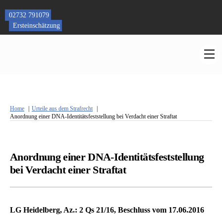
Skip
to
02732 791079
content
Ersteinschätzung
M
Home
Urteile aus dem Strafrecht
Anordnung einer DNA-Identitätsfeststellung bei Verdacht einer Straftat
Anordnung einer DNA-Identitätsfeststellung
bei Verdacht einer Straftat
LG Heidelberg, Az.: 2 Qs 21/16, Beschluss vom 17.06.2016