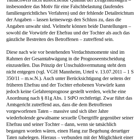
insbesondere das Motiv für eine Falschbelastung (laufendes
familiengerichtliches Verfahren) und der fehlende Detailreichtum
der Angaben – lassen keineswegs den Schluss zu, dass die
Angaben unwahr sind. Vielmehr können beide Darstellungen –
sowohl die Vorwürfe der Ehefrau und der Tochter als auch das
gänzliche Bestreiten des Betroffenen – zutreffend sein.
Diese nach wie vor bestehenden Verdachtsmomente sind im
Rahmen der Gesamtabwägung in die Prognoseentscheidung
einzustellen. Das Prinzip der Unschuldsvermutung steht dem
nicht entgegen (vgl. VGH Mannheim, Urteil v. 13.07.2011 – 1 S
350/11 – m.w.N.). Auch unter Berücksichtigung der seitens der
früheren Ehefrau und der Tochter erhobenen Vorwürfe kann
jedoch keine Gefahrenprognose gestellt werden, welche eine
Anordnung nach § 81g Abs. 1 StPO rechtfertigt. Zwar führt das
Amtsgericht zutreffend aus, dass die dem Betroffenen
vorgeworfenen Taten – massive und sich über Jahre
wiederholende gewaltsame sexuelle Übergriffe gegenüber seiner
Ehefrau und seiner Tochter – dann, wenn sie tatsächlich
begangen worden wären, einen Hang zur Begehung derartiger
Taten nahelegen. Hieraus – verbunden mit der Möglichkeit einer