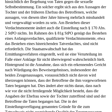
hinsichtlich der Begehung von Taten gegen die sexuelle
Selbstbestimmung. Ein solcher ergibt sich aus den Aussagen der
Tochter und der früheren Ehefrau des Betroffenen, welche
aussagen, von diesem über Jahre hinweg mehrfach misshandelt
und vergewaltigt worden zu sein. Am Bestehen dieser
Verdachtsmomente ändert auch die Einstellung nach § 170 Abs.
2 StPO nichts. Im Rahmen des § 81g StPO genügt das Bestehen
eines Anfangsverdachtes, qualifizierte Verdachtsmomente, etwa
das Bestehen eines hinreichenden Tatverdachtes, sind nicht
erforderlich. Die Staatsanwaltschaft hat das
Ermittlungsverfahren eingestellt, weil sie eine Verurteilung im
Falle einer Anklage für nicht überwiegend wahrscheinlich hielt.
Hintergrund ist die Annahme, dass sich ein erkennendes Gericht
nach Würdigung des Beweisergebnisses, insbesondere der
beiden Zeugenaussagen, voraussichtlich nicht davon wird
überzeugen können, dass der Betroffene die ihm vorgeworfenen
Taten begangen hat. Dies ändert aber nichts daran, dass nach
wie vor die nicht fernliegende Möglichkeit besteht, dass die
Angaben der Ehefrau sowie der Tochter zutreffend sind und der
Betroffene die Taten begangen hat. Die in der
Einstellungsverfügung genannten Gründe für die zum
Tatnachweis nicht ausreichende Qualität der Zeugenaussagen –