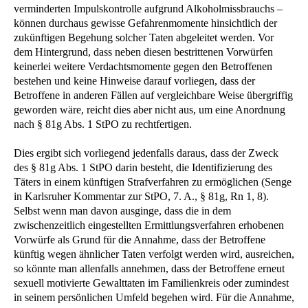
verminderten Impulskontrolle aufgrund Alkoholmissbrauchs –
können durchaus gewisse Gefahrenmomente hinsichtlich der
zukünftigen Begehung solcher Taten abgeleitet werden. Vor
dem Hintergrund, dass neben diesen bestrittenen Vorwürfen
keinerlei weitere Verdachtsmomente gegen den Betroffenen
bestehen und keine Hinweise darauf vorliegen, dass der
Betroffene in anderen Fällen auf vergleichbare Weise übergriffig
geworden wäre, reicht dies aber nicht aus, um eine Anordnung
nach § 81g Abs. 1 StPO zu rechtfertigen.
Dies ergibt sich vorliegend jedenfalls daraus, dass der Zweck
des § 81g Abs. 1 StPO darin besteht, die Identifizierung des
Täters in einem künftigen Strafverfahren zu ermöglichen (Senge
in Karlsruher Kommentar zur StPO, 7. A., § 81g, Rn 1, 8).
Selbst wenn man davon ausginge, dass die in dem
zwischenzeitlich eingestellten Ermittlungsverfahren erhobenen
Vorwürfe als Grund für die Annahme, dass der Betroffene
künftig wegen ähnlicher Taten verfolgt werden wird, ausreichen,
so könnte man allenfalls annehmen, dass der Betroffene erneut
sexuell motivierte Gewalttaten im Familienkreis oder zumindest
in seinem persönlichen Umfeld begehen wird. Für die Annahme,