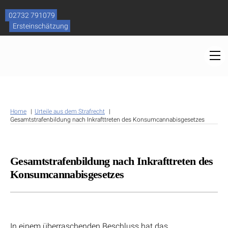
Skip
to
02732 791079
content
Ersteinschätzung
M
Home
Urteile aus dem Strafrecht
Gesamtstrafenbildung nach Inkrafttreten des Konsumcannabisgesetzes
Gesamtstrafenbildung nach Inkrafttreten des
Konsumcannabisgesetzes
In einem überraschenden Beschluss hat das