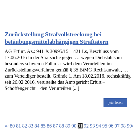
Zurückstellung Strafvollstreckung bei
betäubungsmittelabhängigen Straftätern
AG Erfurt, Az.: 941 Js 30995/15 – 421 Ls, Beschluss vom
17.06.2016 In der Strafsache gegen … wegen Diebstahls im
besonders schweren Fall u. a. wird dem Verurteilten im
Zurückstellungsverfahren gemäß § 35 BtMG Rechtsanwalt., …
zum Verteidiger bestellt. Gründe 1. Am 18.02.2016, rechtskräftig
seit 26.02.2016, verurteilte das Amtsgericht Erfurt –
Schöffengericht – den Verurteilten [...]
jetzt lesen
«
‹
80
81
82
83
84
85
86
87
88
89
90
91
92
93
94
95
96
97
98
99
›