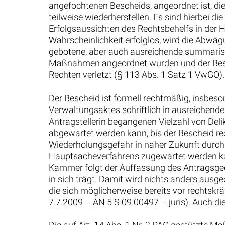
angefochtenen Bescheids, angeordnet ist, d
teilweise wiederherstellen. Es sind hierbei
Erfolgsaussichten des Rechtsbehelfs in der 
Wahrscheinlichkeit erfolglos, wird die Abwäg
gebotene, aber auch ausreichende summarisch
Maßnahmen angeordnet wurden und der Beschei
Rechten verletzt (§ 113 Abs. 1 Satz 1 VwGO).
Der Bescheid ist formell rechtmäßig, insbeso
Verwaltungsaktes schriftlich in ausreichende
Antragstellerin begangenen Vielzahl von Deli
abgewartet werden kann, bis der Bescheid rec
Wiederholungsgefahr in naher Zukunft durch d
Hauptsacheverfahrens zugewartet werden ka
Kammer folgt der Auffassung des Antragsgegn
in sich trägt. Damit wird nichts anders ausge
die sich möglicherweise bereits vor rechtskrä
7.7.2009 – AN 5 S 09.00497 – juris). Auch di