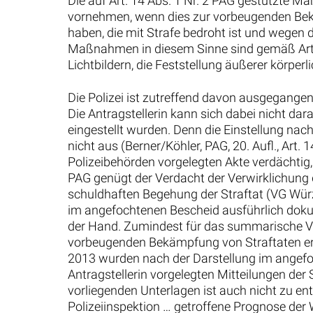
Die auf Art. 14 Abs. 1 Nr. 2 PAG gestützte
vornehmen, wenn dies zur vorbeugenden Bekämp
haben, die mit Strafe bedroht ist und wegen 
Maßnahmen in diesem Sinne sind gemäß Art.
Lichtbildern, die Feststellung äußerer körp
Die Polizei ist zutreffend davon ausgegangen
Die Antragstellerin kann sich dabei nicht dar
eingestellt wurden. Denn die Einstellung na
nicht aus (Berner/Köhler, PAG, 20. Aufl., Art. 
Polizeibehörden vorgelegten Akte verdächtig,
PAG genügt der Verdacht der Verwirklichung 
schuldhaften Begehung der Straftat (VG Würzb
im angefochtenen Bescheid ausführlich dokume
der Hand. Zumindest für das summarische 
vorbeugenden Bekämpfung von Straftaten erfo
2013 wurden nach der Darstellung im angefo
Antragstellerin vorgelegten Mitteilungen de
vorliegenden Unterlagen ist auch nicht zu ent
Polizeiinspektion … getroffene Prognose der