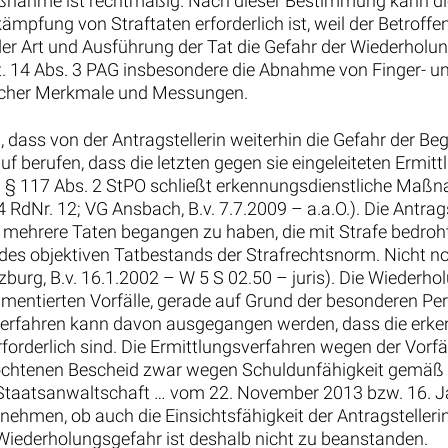
 Maßnahme ist rechtmäßig. Nach dieser Bestimmung kann 
fung von Straftaten erforderlich ist, weil der Betroffen
der Art und Ausführung der Tat die Gefahr der Wiederholu
 14 Abs. 3 PAG insbesondere die Abnahme von Finger- 
erlicher Merkmale und Messungen.
, dass von der Antragstellerin weiterhin die Gefahr der B
auf berufen, dass die letzten gegen sie eingeleiteten Ermi
ch § 117 Abs. 2 StPO schließt erkennungsdienstliche Maß
14 RdNr. 12; VG Ansbach, B.v. 7.7.2009 – a.a.O.). Die Antrag
 mehrere Taten begangen zu haben, die mit Strafe bedroht
des objektiven Tatbestands der Strafrechtsnorm. Nicht no
urg, B.v. 16.1.2002 – W 5 S 02.50 – juris). Die Wiederhol
ntierten Vorfälle, gerade auf Grund der besonderen Persö
Verfahren kann davon ausgegangen werden, dass die er
rderlich sind. Die Ermittlungsverfahren wegen der Vorfä
chtenen Bescheid zwar wegen Schuldunfähigkeit gemäß § 
r Staatsanwaltschaft … vom 22. November 2013 bzw. 16. Ja
nehmen, ob auch die Einsichtsfähigkeit der Antragstellerin
 Wiederholungsgefahr ist deshalb nicht zu beanstanden.