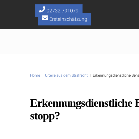
Skip
to
02732 791079
content
Ersteinschätzung
Home
Urteile aus dem Strafrecht
Erkennungsdienstliche Beha
Erkennungsdienstliche B
stopp?