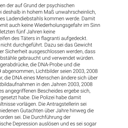
en der auf Grund der psychischen
sei deshalb in hohem Maß unwahrscheinlich,
eines Ladendiebstahls kommen werde. Damit
somit auch keine Wiederholungsgefahr im Sinn
 letzten fünf Jahren keine
en des Täters in flagranti aufgedeckt.
nicht durchgeführt. Dazu sei das Gewicht
ger Sicherheit ausgeschlossen werden, dass
iebstähle gebraucht und verwendet würden.
ngerabdrücke, die DNA-Probe und die
09 abgenommen, Lichtbilder seien 2003, 2008
, die DNA eines Menschen ändere sich über
chtbildaufnahmen in den Jahren 2003, 2008
es angegriffenen Bescheides ergebe sich,
gesetzt habe. Die Polizei habe damit
nisse vorlägen. Die Antragstellerin sei
chiedenen Gutachten über Jahre hinweg die
worden sei. Die Durchführung der
ische Depression auslösen und es sei sogar