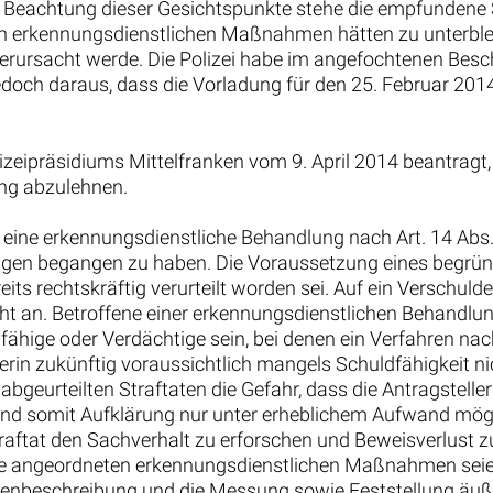
r Beachtung dieser Gesichtspunkte stehe die empfundene 
en erkennungsdienstlichen Maßnahmen hätten zu unterblei
verursacht werde. Die Polizei habe im angefochtenen Besch
edoch daraus, dass die Vorladung für den 25. Februar 2014
izeipräsidiums Mittelfranken vom 9. April 2014 beantragt
ng abzulehnen.
eine erkennungsdienstliche Behandlung nach Art. 14 Abs. 
ngen begangen zu haben. Die Voraussetzung eines begründe
its rechtskräftig verurteilt worden sei. Auf ein Verschul
 an. Betroffene einer erkennungsdienstlichen Behandlung
hige oder Verdächtige sein, bei denen ein Verfahren nach
lerin zukünftig voraussichtlich mangels Schuldfähigkeit ni
bgeurteilten Straftaten die Gefahr, dass die Antragsteller
 und somit Aufklärung nur unter erheblichem Aufwand mögl
traftat den Sachverhalt zu erforschen und Beweisverlust 
Die angeordneten erkennungsdienstlichen Maßnahmen sei
nenbeschreibung und die Messung sowie Feststellung äuß