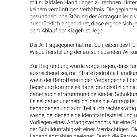
mit suizidalen Handlungen zu rechnen. Unte
keinem vernünftigen Verhältnis. Die geplant
gesundheitliche Störung der Antragstellerin 
ausdrücklich angeordnet, diese ergebe sich j
dem Ablauf der Klagefrist liege.
Der Antragsgegner hat mit Schreiben des Pol
Wiederherstellung der aufschiebenden Wirku
Zur Begründung wurde vorgetragen, dass für 
ausreichend sei, mit Strafe bedrohte Handlu
wenn der Betroffene in der Vergangenheit bere
Begehung komme es dabei grundsätzlich nicht
daher auch strafunmündige Kinder, Schuldunfä
Es sei daher unerheblich, dass die Antragstel
begangenen und zum Teil auch rechtskräftig a
werde, bei denen eine Identitätsfeststellung
Vorliegen eines Anfangsverdachts für eine S
der Schuldunfähigkeit eines Verdächtigen. 
Ladendiebstählen geeignet. Durch die Perso