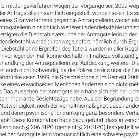
 Ermittlungsverfahren wegen der Vorgänge seit 2009 weg
r Antragstellerin sämtlich eingestellt worden seien. Es 
 eines Strafverfahrens gegen die Antragstellerin wegen 
ntragstellerin hinsichtlich weiterer Ladendiebstähle und 
ertigten die Diebstahlsversuche der Antragstellerin in den
diebstahl werde durchwegs sofort, nämlich durch Ergreif
bstahl ohne Ergreifen des Täters würden in aller Regel 
Im vorliegenden Fall könne deshalb mit nahezu vollständi
ehandlung der Antragstellerin zur Aufdeckung weiterer D
auch nicht notwendig, da die Polizei bereits über die Fi
ngerabdrücke seien 1999, die Speichelprobe zum Gentest 20
ke eines erwachsenen Menschen änderten sich nicht mehr
 Das Aussehen der Antragstellerin habe sich seit der Li
e sehr markante Gesichtszüge habe. Aus der Begründung d
r Notwendigkeit, noch der Verhältnismäßigkeit auseinander
Grund deren psychischer Erkrankung ganz besondere Verhält
rank. Diese Kombination habe dazu geführt, dass in vers
llerin nach § 206 StPO (gemeint: § 20 StPO) festgestellt 
 der Antragstellerin voraussichtlich eine schwere psych