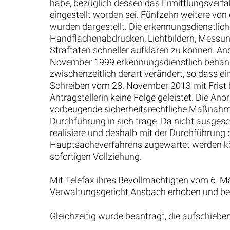
habe, bezüglich dessen das Ermittlungsver
eingestellt worden sei. Fünfzehn weitere v
wurden dargestellt. Die erkennungsdienstli
Handflächenabdrucken, Lichtbildern, Messun
Straftaten schneller aufklären zu können. And
November 1999 erkennungsdienstlich behand
zwischenzeitlich derart verändert, so dass e
Schreiben vom 28. November 2013 mit Frist 
Antragstellerin keine Folge geleistet. Die An
vorbeugende sicherheitsrechtliche Maßnahme g
Durchführung in sich trage. Da nicht ausgesc
realisiere und deshalb mit der Durchführun
Hauptsacheverfahrens zugewartet werden kön
sofortigen Vollziehung.
Mit Telefax ihres Bevollmächtigten vom 6. M
Verwaltungsgericht Ansbach erhoben und bea
Gleichzeitig wurde beantragt, die aufschiebe