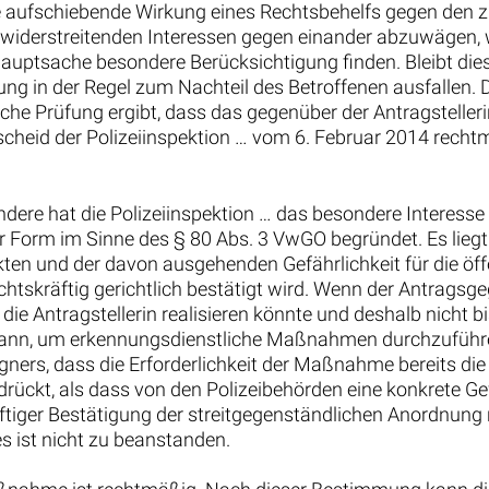
ie aufschiebende Wirkung eines Rechtsbehelfs gegen den 
 die widerstreitenden Interessen gegen einander abzuwäge
Hauptsache besondere Berücksichtigung finden. Bleibt die
ung in der Regel zum Nachteil des Betroffenen ausfallen.
e Prüfung ergibt, dass das gegenüber der Antragstelleri
d der Polizeiinspektion … vom 6. Februar 2014 rechtmäßig
ndere hat die Polizeiinspektion … das besondere Interesse
r Form im Sinne des § 80 Abs. 3 VwGO begründet. Es liegt
kten und der davon ausgehenden Gefährlichkeit für die öff
htskräftig gerichtlich bestätigt wird. Wenn der Antragsge
ie Antragstellerin realisieren könnte und deshalb nicht b
nn, um erkennungsdienstliche Maßnahmen durchzuführen, 
ers, dass die Erforderlichkeit der Maßnahme bereits die 
drückt, als dass von den Polizeibehörden eine konkrete Gef
ftiger Bestätigung der streitgegenständlichen Anordnung r
es ist nicht zu beanstanden.