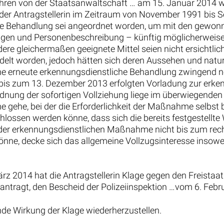
fahren von der Staatsanwaltschaft … am 15. Januar 2014
on der Antragstellerin im Zeitraum von November 1991 bi
che Behandlung sei angeordnet worden, um mit den gewon
gen und Personenbeschreibung – künftig möglicherweise 
ere gleichermaßen geeignete Mittel seien nicht ersichtlich.
elt worden, jedoch hätten sich deren Aussehen und nat
ine erneute erkennungsdienstliche Behandlung zwingend no
bis zum 13. Dezember 2013 erfolgten Vorladung zur erke
ordnung der sofortigen Vollziehung liege im überwiegenden 
ehe, bei der die Erforderlichkeit der Maßnahme selbst be
hlossen werden könne, dass sich die bereits festgestellt
g der erkennungsdienstlichen Maßnahme nicht bis zum rec
ne, decke sich das allgemeine Vollzugsinteresse insowe
ärz 2014 hat die Antragstellerin Klage gegen den Freista
ntragt, den Bescheid der Polizeiinspektion …vom 6. Feb
nde Wirkung der Klage wiederherzustellen.