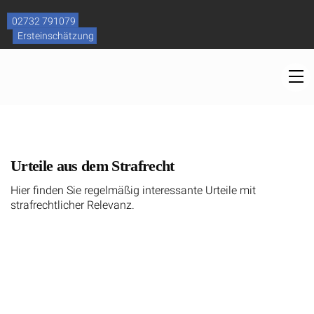
Skip
to
02732 791079
content
Ersteinschätzung
M
Urteile aus dem Strafrecht
Hier finden Sie regelmäßig interessante Urteile mit
strafrechtlicher Relevanz.