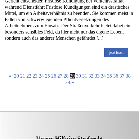
Gericht entscheidet: Fristlose Kündigung bei Verkehrsstraftat
während Dienstfahrt Fristlose Kündigungen sind ein drastisches
Mittel, um ein Arbeitsverhältnis zu beenden. Sie kommen meist in
Fällen von schwerwiegenden Pflichtverletzungen des
Arbeitnehmers zum Einsatz. Der Straßenverkehr bietet dabei ein
besonders sensibles Feld, da hier nicht nur das eigene Leben,
sondern auch das anderer Menschen gefährdet [...]
jetzt lesen
«
‹
20
21
22
23
24
25
26
27
28
29
30
31
32
33
34
35
36
37
38
39
›
»
Unsere Hilfe im Strafrecht