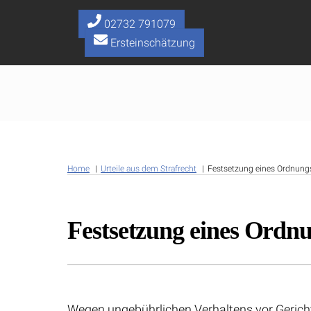
Skip
to
02732 791079
content
Ersteinschätzung
Home
Urteile aus dem Strafrecht
Festsetzung eines Ordnung
Festsetzung eines Ordn
Wegen ungebührlichen Verhaltens vor Gericht 