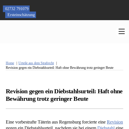
Skip
to
02732 791079
content
Ersteinschätzung
M
Home
Urteile aus dem Strafrecht
Revision gegen ein Diebstahlsurteil: Haft ohne Bewährung trotz geringer Beute
Revision gegen ein Diebstahlsurteil: Haft ohne
Bewährung trotz geringer Beute
Eine vorbestrafte Täterin aus Regensburg forcierte eine
Revision
gegen ein Diebstahlsurteil, nachdem sie bei einem
Diebstahl
eine