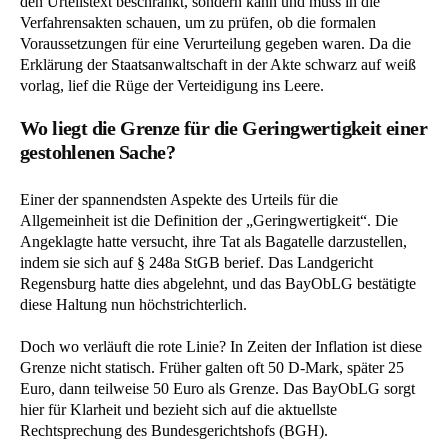
den Urteilstext beschränkt, sondern kann und muss in die
Verfahrensakten schauen, um zu prüfen, ob die formalen
Voraussetzungen für eine Verurteilung gegeben waren. Da die
Erklärung der Staatsanwaltschaft in der Akte schwarz auf weiß
vorlag, lief die Rüge der Verteidigung ins Leere.
Wo liegt die Grenze für die Geringwertigkeit einer
gestohlenen Sache?
Einer der spannendsten Aspekte des Urteils für die
Allgemeinheit ist die Definition der „Geringwertigkeit“. Die
Angeklagte hatte versucht, ihre Tat als Bagatelle darzustellen,
indem sie sich auf § 248a StGB berief. Das Landgericht
Regensburg hatte dies abgelehnt, und das BayObLG bestätigte
diese Haltung nun höchstrichterlich.
Doch wo verläuft die rote Linie? In Zeiten der Inflation ist diese
Grenze nicht statisch. Früher galten oft 50 D-Mark, später 25
Euro, dann teilweise 50 Euro als Grenze. Das BayObLG sorgt
hier für Klarheit und bezieht sich auf die aktuellste
Rechtsprechung des Bundesgerichtshofs (BGH).