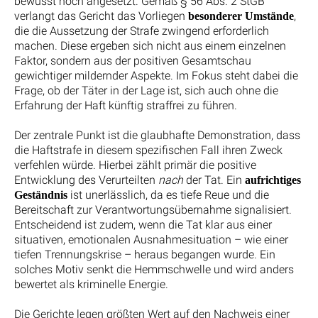
bewusst hoch angesetzt. Gemäß § 56 Abs. 2 StGB
verlangt das Gericht das Vorliegen
,
besonderer Umstände
die die Aussetzung der Strafe zwingend erforderlich
machen. Diese ergeben sich nicht aus einem einzelnen
Faktor, sondern aus der positiven Gesamtschau
gewichtiger mildernder Aspekte. Im Fokus steht dabei die
Frage, ob der Täter in der Lage ist, sich auch ohne die
Erfahrung der Haft künftig straffrei zu führen.
Der zentrale Punkt ist die glaubhafte Demonstration, dass
die Haftstrafe in diesem spezifischen Fall ihren Zweck
verfehlen würde. Hierbei zählt primär die positive
Entwicklung des Verurteilten
nach
der Tat. Ein
aufrichtiges
ist unerlässlich, da es tiefe Reue und die
Geständnis
Bereitschaft zur Verantwortungsübernahme signalisiert.
Entscheidend ist zudem, wenn die Tat klar aus einer
situativen, emotionalen Ausnahmesituation – wie einer
tiefen Trennungskrise – heraus begangen wurde. Ein
solches Motiv senkt die Hemmschwelle und wird anders
bewertet als kriminelle Energie.
Die Gerichte legen größten Wert auf den Nachweis einer