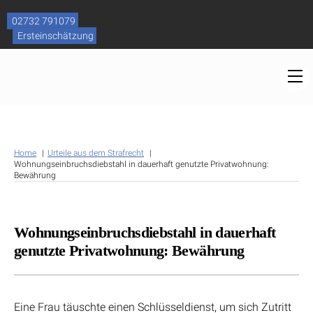
Skip
to
02732 791079
content
Ersteinschätzung
M
Home
Urteile aus dem Strafrecht
Wohnungseinbruchsdiebstahl in dauerhaft genutzte Privatwohnung:
Bewährung
Wohnungseinbruchsdiebstahl in dauerhaft
genutzte Privatwohnung: Bewährung
Eine Frau täuschte einen Schlüsseldienst, um sich Zutritt