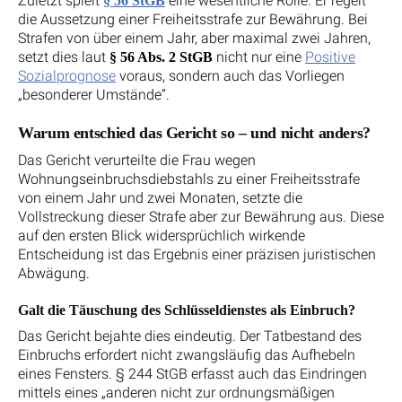
Zuletzt spielt
eine wesentliche Rolle. Er regelt
§ 56 StGB
die Aussetzung einer Freiheitsstrafe zur Bewährung. Bei
Strafen von über einem Jahr, aber maximal zwei Jahren,
setzt dies laut
nicht nur eine
Positive
§ 56 Abs. 2 StGB
Sozialprognose
voraus, sondern auch das Vorliegen
„besonderer Umstände“.
Warum entschied das Gericht so – und nicht anders?
Das Gericht verurteilte die Frau wegen
Wohnungseinbruchsdiebstahls zu einer Freiheitsstrafe
von einem Jahr und zwei Monaten, setzte die
Vollstreckung dieser Strafe aber zur Bewährung aus. Diese
auf den ersten Blick widersprüchlich wirkende
Entscheidung ist das Ergebnis einer präzisen juristischen
Abwägung.
Galt die Täuschung des Schlüsseldienstes als Einbruch?
Das Gericht bejahte dies eindeutig. Der Tatbestand des
Einbruchs erfordert nicht zwangsläufig das Aufhebeln
eines Fensters. § 244 StGB erfasst auch das Eindringen
mittels eines „anderen nicht zur ordnungsmäßigen