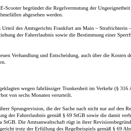
 E-Scooter begründet die Regelvermutung der Ungeeignetheit
ahmefällen abgesehen werden.
 Urteil des Amtsgerichts Frankfurt am Main – Strafrichterin
tziehung der Fahrerlaubnis sowie die Bestimmung einer Sperrf
uen Verhandlung und Entscheidung, auch über die Kosten der
en.
eklagten wegen fahrlässiger Trunkenheit im Verkehr (§ 316 A
bot von sechs Monaten verurteilt.
hrer Sprungrevision, die der Sache nach nicht nur auf den Re
hung der Fahrerlaubnis gemäß § 69 StGB sowie die damit verb
a StGB. Die Amtsanwaltschaft rügt in ihrer Revisionsbegründ
sgericht trotz der Erfüllung des Regelbeispiels gemäß § 69 A