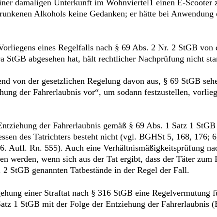
einer damaligen Unterkunft im Wohnviertel1 einen E-Scooter z
runkenen Alkohols keine Gedanken; er hätte bei Anwendung d
Vorliegens eines Regelfalls nach § 69 Abs. 2 Nr. 2 StGB von
StGB abgesehen hat, hält rechtlicher Nachprüfung nicht sta
nd von der gesetzlichen Regelung davon aus, § 69 StGB sehe 
ung der Fahrerlaubnis vor“, um sodann festzustellen, vorlieg
 Entziehung der Fahrerlaubnis gemäß § 69 Abs. 1 Satz 1 StG
sen des Tatrichters besteht nicht (vgl. BGHSt 5, 168, 176; 6
Aufl. Rn. 555). Auch eine Verhältnismäßigkeitsprüfung nach 
n werden, wenn sich aus der Tat ergibt, dass der Täter zum 
s. 2 StGB genannten Tatbestände in der Regel der Fall.
ehung einer Straftat nach § 316 StGB eine Regelvermutung f
Satz 1 StGB mit der Folge der Entziehung der Fahrerlaubnis 