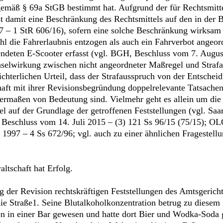
gemäß § 69a StGB bestimmt hat. Aufgrund der für Rechtsmitte
 damit eine Beschränkung des Rechtsmittels auf den in der B
 – 1 StR 606/16), sofern eine solche Beschränkung wirksam mö
 die Fahrerlaubnis entzogen als auch ein Fahrverbot angeord
wendeten E-Scooter erfasst (vgl. BGH, Beschluss vom 7. Augu
selwirkung zwischen nicht angeordneter Maßregel und Strafa
richterlichen Urteil, dass der Strafausspruch von der Entsch
chaft mit ihrer Revisionsbegründung doppelrelevante Tatsachen
ermaßen von Bedeutung sind. Vielmehr geht es allein um die 
l auf der Grundlage der getroffenen Feststellungen (vgl. Sa
 Beschluss vom 14. Juli 2015 – (3) 121 Ss 96/15 (75/15); OL
r 1997 – 4 Ss 672/96; vgl. auch zu einer ähnlichen Frageste
ltschaft hat Erfolg.
 der Revision rechtskräftigen Feststellungen des Amtsgeric
ie Straße1. Seine Blutalkoholkonzentration betrug zu diesem
 in einer Bar gewesen und hatte dort Bier und Wodka-Soda ge