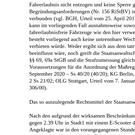
Fahrerlaubnis nicht entzogen und keine Sperre 
Begründungsanforderungen (Nr. 156 RiStBV) ist
verbunden (vgl. BGH, Urteil vom 25. April 2017
kann im vorliegenden Fall ausnahmsweise sowohl
fahrerlaubnisfreie Fahrzeuge wie den hier ver
besteht vorliegend auch keine untrennbare Wech
verbieten würde. Weder ergibt sich aus dem tat
beeinflusst wäre, noch greift die Staatsanwalts
§§ 69, 69a StGB und die Strafzumessung gleich
Voraussetzungen für die Anordnung der Maßrege
September 2020 – Ss 40/20 (40/20); KG Berlin,
2 Ss 21/02; OLG Stuttgart, Urteil vom 7. Janua
306/00).
Das so auszulegende Rechtsmittel der Staatsanwa
Nach den aufgrund der wirksamen Beschränkung
gegen 2.39 Uhr in Stadt1 mit einem E-Scooter d
Angeklagte war in den vorangegangenen Stunden