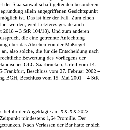
l der Staatsanwaltschaft geltenden besonderen
egründung allein angegriffenen Gesichtspunkt
glich ist. Das ist hier der Fall. Zum einen
net werden, weil Letzteres gerade auch
st 2018 – 3 StR 104/18). Und zum anderen
usspruch, die eine getrennte Anfechtung
eidung über das Absehen von der Maßregel
 an, also solche, die für die Entscheidung nach
rechtliche Bewertung des Vorliegens der
arländisches OLG Saarbrücken, Urteil vom 14.
G Frankfurt, Beschluss vom 27. Februar 2002 –
llung BGH, Beschluss vom 15. Mai 2001 – 4 StR
hts befuhr der Angeklagte am XX.XX.2022
 Zeitpunkt mindestens 1,64 Promille. Der
trunken. Nach Verlassen der Bar hatte er sich