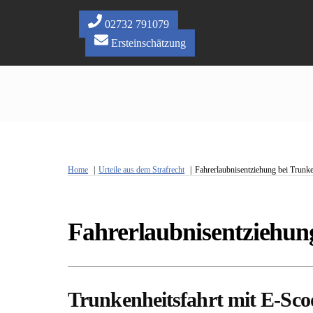
Skip
to
02732 791079
content
Ersteinschätzung
Home
Urteile aus dem Strafrecht
Fahrerlaubnisentziehung bei Trunke
Fahrerlaubnisentziehung
Trunkenheitsfahrt mit E-Sco