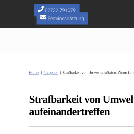
Skip
to
02732 791079
content
Ersteinschätzung
Home
Ratgeber
Strafbarkeit von Umweltstraftaten: Wenn Um
Strafbarkeit von Umwel
aufeinandertreffen