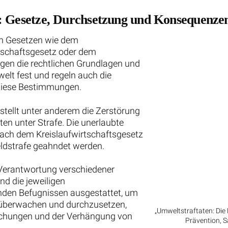
d: Gesetze, Durchsetzung und Konsequenze
en Gesetzen wie dem
tschaftsgesetz oder dem
egen die rechtlichen Grundlagen und
lt fest und regeln auch die
 diese Bestimmungen.
tellt unter anderem die Zerstörung
en unter Strafe. Die unerlaubte
nach dem Kreislaufwirtschaftsgesetz
Geldstrafe geahndet werden.
r Verantwortung verschiedener
d die jeweiligen
nden Befugnissen ausgestattet, um
 überwachen und durchzusetzen,
„Umweltstraftaten: Di
suchungen und der Verhängung von
Prävention, 