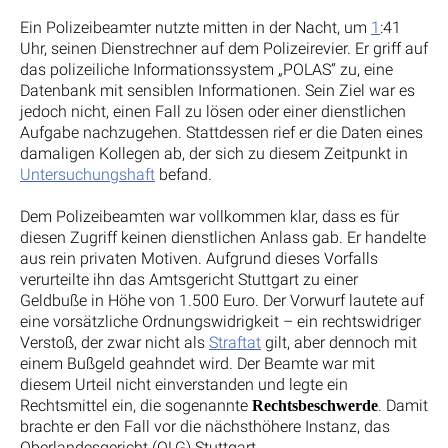
Ein Polizeibeamter nutzte mitten in der Nacht, um
1
:41
Uhr, seinen Dienstrechner auf dem Polizeirevier. Er griff auf
das polizeiliche Informationssystem „POLAS“ zu, eine
Datenbank mit sensiblen Informationen. Sein Ziel war es
jedoch nicht, einen Fall zu lösen oder einer dienstlichen
Aufgabe nachzugehen. Stattdessen rief er die Daten eines
damaligen Kollegen ab, der sich zu diesem Zeitpunkt in
Untersuchungshaft
befand.
Dem Polizeibeamten war vollkommen klar, dass es für
diesen Zugriff keinen dienstlichen Anlass gab. Er handelte
aus rein privaten Motiven. Aufgrund dieses Vorfalls
verurteilte ihn das Amtsgericht Stuttgart zu einer
Geldbuße in Höhe von 1.500 Euro. Der Vorwurf lautete auf
eine vorsätzliche Ordnungswidrigkeit – ein rechtswidriger
Verstoß, der zwar nicht als
Straftat
gilt, aber dennoch mit
einem Bußgeld geahndet wird. Der Beamte war mit
diesem Urteil nicht einverstanden und legte ein
Rechtsmittel ein, die sogenannte
. Damit
Rechtsbeschwerde
brachte er den Fall vor die nächsthöhere Instanz, das
Oberlandesgericht (OLG) Stuttgart.