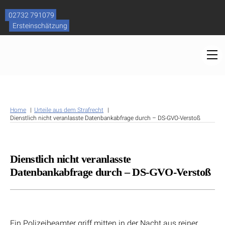
Skip
to
02732 791079
content
Ersteinschätzung
M
Home
Urteile aus dem Strafrecht
Dienstlich nicht veranlasste Datenbankabfrage durch – DS-GVO-Verstoß
Dienstlich nicht veranlasste
Datenbankabfrage durch – DS-GVO-Verstoß
Ein Polizeibeamter griff mitten in der Nacht aus reiner