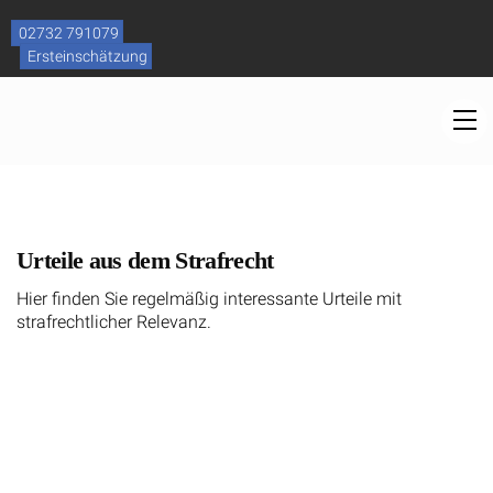
Skip
to
02732 791079
content
Ersteinschätzung
M
Urteile aus dem Strafrecht
Hier finden Sie regelmäßig interessante Urteile mit
strafrechtlicher Relevanz.