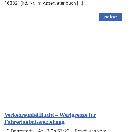
16382“ (lfd. Nr. im Asservatenbuch [...]
jetzt lesen
Verkehrsunfallflucht – Wertgrenze für
Fahrerlaubnisentziehung
LG Darmstadt – Az.: 3 Qs 57/20 – Beschluss vom