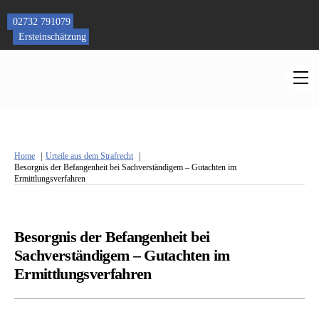
Skip
to
02732 791079
content
Ersteinschätzung
M
Home
Urteile aus dem Strafrecht
Besorgnis der Befangenheit bei Sachverständigem – Gutachten im
Ermittlungsverfahren
Besorgnis der Befangenheit bei
Sachverständigem – Gutachten im
Ermittlungsverfahren