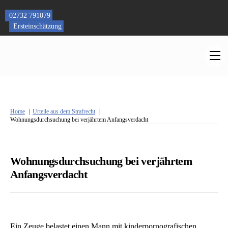
Skip
to
02732 791079
content
Ersteinschätzung
M
Home
Urteile aus dem Strafrecht
Wohnungsdurchsuchung bei verjährtem Anfangsverdacht
Wohnungsdurchsuchung bei verjährtem
Anfangsverdacht
Ein Zeuge belastet einen Mann mit kinderpornografischen