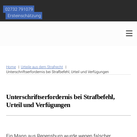
Skip
to
02732 791079
content
Ersteinschätzung
M
Home
Urteile aus dem Strafrecht
Unterschriftserfordernis bei Strafbefehl, Urteil und Verfügungen
Unterschriftserfordernis bei Strafbefehl,
Urteil und Verfügungen
Ein Mann aus Regensburg wurde wegen falscher