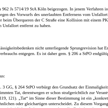
n 962 Js 5714/19 StA Köln beigezogen. In jenem Verfahren i
 wegen des Vorwurfs des unerlaubten Entfernens vom Unfallor
er beim Überqueren der C Straße eine Kollision mit einem PK
 Unfallort entfernt zu haben.
ässigkeitsbedenken nicht unterliegende Sprungrevision hat E
erbrauchs entgegen. Es ist daher gem. § 206 a StPO endgültig
us:
. 3 GG, § 264 StPO verbürgt den Grundsatz der Einmaligkeit d
timmten Tat, derentwegen er schon strafgerichtlich zur Vera
119, 121). „Tat“ im Sinne dieser Bestimmung ist ein „konkret
hnlichen oder gleichartigen unterscheidet. Zu diesem Vorgang