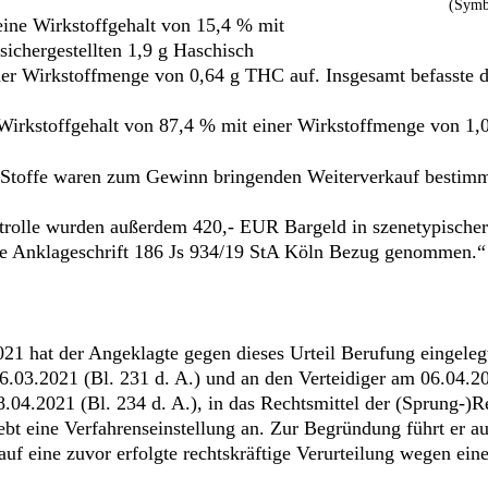
(Symb
eine Wirkstoffgehalt von 15,4 % mit
ichergestellten 1,9 g Haschisch
ner Wirkstoffmenge von 0,64 g THC auf. Insgesamt befasste 
 Wirkstoffgehalt von 87,4 % mit einer Wirkstoffmenge von 1,
n Stoffe waren zum Gewinn bringenden Weiterverkauf bestimm
rolle wurden außerdem 420,- EUR Bargeld in szenetypischer 
ie Anklageschrift 186 Js 934/19 StA Köln Bezug genommen.“
021 hat der Angeklagte gegen dieses Urteil Berufung eingelegt
6.03.2021 (Bl. 231 d. A.) und an den Verteidiger am 06.04.20
4.2021 (Bl. 234 d. A.), in das Rechtsmittel der (Sprung-)Rev
rebt eine Verfahrenseinstellung an. Zur Begründung führt er a
uf eine zuvor erfolgte rechtskräftige Verurteilung wegen ein