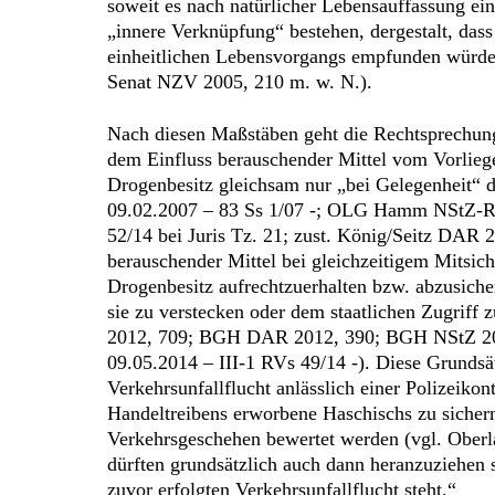
soweit es nach natürlicher Lebensauffassung ei
„innere Verknüpfung“ bestehen, dergestalt, dass
einheitlichen Lebensvorgangs empfunden würde.
Senat NZV 2005, 210 m. w. N.).
Nach diesen Maßstäben geht die Rechtsprechung
dem Einfluss berauschender Mittel vom Vorlieg
Drogenbesitz gleichsam nur „bei Gelegenheit“ d
09.02.2007 – 83 Ss 1/07 -; OLG Hamm NStZ-R
52/14 bei Juris Tz. 21; zust. König/Seitz DAR
berauschender Mittel bei gleichzeitigem Mitsi
Drogenbesitz aufrechtzuerhalten bzw. abzusichern
sie zu verstecken oder dem staatlichen Zugriff
2012, 709; BGH DAR 2012, 390; BGH NStZ 2009
09.05.2014 – III-1 RVs 49/14 -). Diese Grunds
Verkehrsunfallflucht anlässlich einer Polizeiko
Handeltreibens erworbene Haschischs zu sichern
Verkehrsgeschehen bewertet werden (vgl. Oberl
dürften grundsätzlich auch dann heranzuziehen 
zuvor erfolgten Verkehrsunfallflucht steht.“