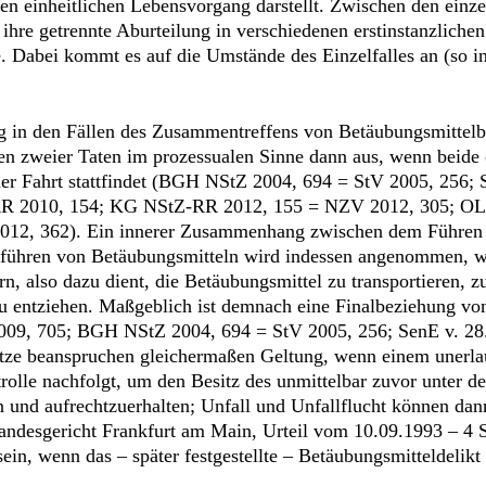
nen einheitlichen Lebensvorgang darstellt. Zwischen den einz
 ihre getrennte Aburteilung in verschiedenen erstinstanzliche
 Dabei kommt es auf die Umstände des Einzelfalles an (so i
 in den Fällen des Zusammentreffens von Betäubungsmittelbe
en zweier Taten im prozessualen Sinne dann aus, wenn beide 
er Fahrt stattfindet (BGH NStZ 2004, 694 = StV 2005, 256; 
R 2010, 154; KG NStZ-RR 2012, 155 = NZV 2012, 305; OLG 
 2012, 362). Ein innerer Zusammenhang zwischen dem Führen 
chführen von Betäubungsmitteln wird indessen angenommen, w
, also dazu dient, die Betäubungsmittel zu transportieren, zu
 zu entziehen. Maßgeblich ist demnach eine Finalbeziehung 
, 705; BGH NStZ 2004, 694 = StV 2005, 256; SenE v. 28.0
ätze beanspruchen gleichermaßen Geltung, wenn einem unerla
ntrolle nachfolgt, um den Besitz des unmittelbar zuvor unter
 und aufrechtzuerhalten; Unfall und Unfallflucht können dann
andesgericht Frankfurt am Main, Urteil vom 10.09.1993 – 4 S
sein, wenn das – später festgestellte – Betäubungsmitteldeli