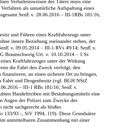
elnen Verhaltensweisen des Täters muss eine
n Verfahren als unnatürliche Aufspaltung eines
nsgesamt SenE v. 28.06.2016 – III-1RBs 181/16;
sitz und Führen eines Kraftfahrzeugs unter
ohne innere Beziehung zueinander stehen, der
SenE v. 09.05.2014 – III-1 RVs 49/14; SenE v.
Braunschweig Urt. v. 10.10.2014 – 1 Ss
eines Kraftfahrzeuges unter der Wirkung
enn die Fahrt den Zweck verfolgt, den
 finanzieren, an einen sicheren Ort zu bringen,
von Fahrt und Drogenbesitz (vgl. BGH NStZ
6.2016 – III-1 RBs 181/16; SenE v.
ubten Handeltreiben mit Betäubungsmitteln eine
 den Augen der Polizei zum Zwecke des
 nicht sachgerecht als bloßes
s 133/93 -, StV 1994, 119). Diese Grundsätze
kt im unmittelbaren Zusammenhang mit einer