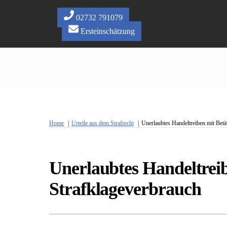
Skip
to
02732 791079
content
Ersteinschätzung
Home
Urteile aus dem Strafrecht
Unerlaubtes Handeltreiben mit Betä
Unerlaubtes Handeltreib
Strafklageverbrauch