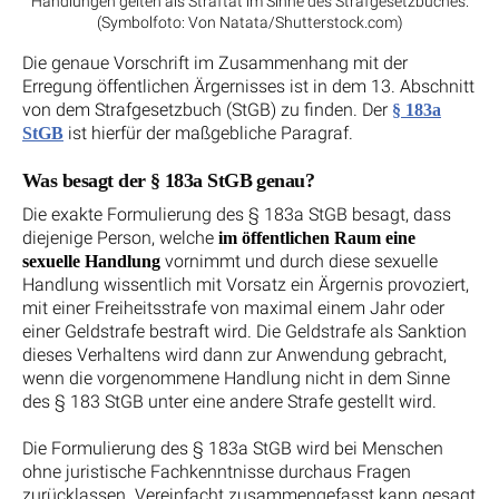
Handlungen gelten als Straftat im Sinne des Strafgesetzbuches.
(Symbolfoto: Von Natata/Shutterstock.com)
Die genaue Vorschrift im Zusammenhang mit der
Erregung öffentlichen Ärgernisses ist in dem 13. Abschnitt
von dem Strafgesetzbuch (StGB) zu finden. Der
§ 183a
ist hierfür der maßgebliche Paragraf.
StGB
Was besagt der § 183a StGB genau?
Die exakte Formulierung des § 183a StGB besagt, dass
diejenige Person, welche
im öffentlichen Raum eine
vornimmt und durch diese sexuelle
sexuelle Handlung
Handlung wissentlich mit Vorsatz ein Ärgernis provoziert,
mit einer Freiheitsstrafe von maximal einem Jahr oder
einer Geldstrafe bestraft wird. Die Geldstrafe als Sanktion
dieses Verhaltens wird dann zur Anwendung gebracht,
wenn die vorgenommene Handlung nicht in dem Sinne
des § 183 StGB unter eine andere Strafe gestellt wird.
Die Formulierung des § 183a StGB wird bei Menschen
ohne juristische Fachkenntnisse durchaus Fragen
zurücklassen. Vereinfacht zusammengefasst kann gesagt