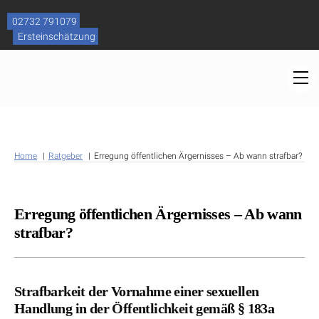
Skip
to
02732 791079
content
Ersteinschätzung
M
Home
Ratgeber
Erregung öffentlichen Ärgernisses – Ab wann strafbar?
Erregung öffentlichen Ärgernisses – Ab wann
strafbar?
Strafbarkeit der Vornahme einer sexuellen
Handlung in der Öffentlichkeit gemäß § 183a