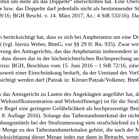
hin um mehr als das Doppelte“ überschritten hat. Eine Übers
bzw. das Doppelte darf jedenfalls nicht als bestimmender St
9/16; BGH Beschl. v. 14. März 2017, Az.: 4 StR 533/16). Dass
n berücksichtigt hat, dass es sich bei Amphetamin um eine D
frei (vgl. hierzu Weber, BtmG, vor §§ 29 ff. Rn. 935). Zwar 
ierung des Amtsgerichts, das das Amphetamin insbesondere in
 dass dieses das in der höchstrichterlichen Rechtsprechung a
ierzu: BGH, Beschluss vom 15. Juni 2016 – 1 StR 72/16, zitie
nsoweit einer Einschränkung bedurft, da der Umstand des Vorl
ichtigt werden darf (Patzak in: Körner/Patzak/Volkmer, BtmG
s das Amtsgericht zu Lasten des Angeklagten angeführt hat, d
 (Wirkstoffkonzentration und Wirkstoffmenge) ist für die St
 Regel eine geringere Gefährlichkeit als hochprozentige Betä
8. Auflage 2016). Solange das Tatbestandsmerkmal der nicht 
ungsmittels bei der Strafzumessung stets strafschärfend zu b
ge Menge zu den Tatbestandsmerkmalen gehört, die nach der M
ücksichtigung dieser Menge indes nur dann in Betracht, wenn