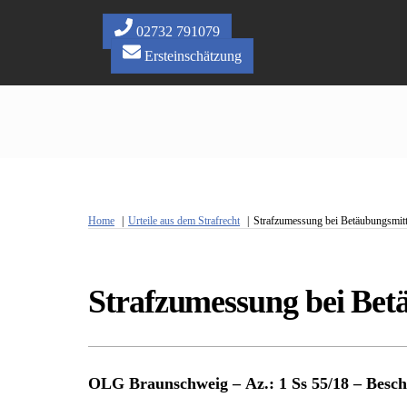
Skip
to
02732 791079
content
Ersteinschätzung
Home
Urteile aus dem Strafrecht
Strafzumessung bei Betäubungsmitt
Strafzumessung bei Bet
OLG Braunschweig – Az.: 1 Ss 55/18 – Besch