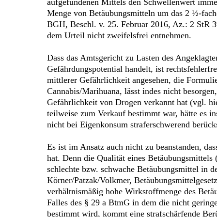
aufgefundenen Mittels den Schwellenwert immer
Menge von Betäubungsmitteln um das 2 ½-fache 
BGH, Beschl. v. 25. Februar 2016, Az.: 2 StR 3
dem Urteil nicht zweifelsfrei entnehmen.
Dass das Amtsgericht zu Lasten des Angeklagte
Gefährdungspotential handelt, ist rechtsfehler
mittlerer Gefährlichkeit angesehen, die Formul
Cannabis/Marihuana, lässt indes nicht besorgen,
Gefährlichkeit von Drogen verkannt hat (vgl. h
teilweise zum Verkauf bestimmt war, hätte es i
nicht bei Eigenkonsum straferschwerend berücks
Es ist im Ansatz auch nicht zu beanstanden, das
hat. Denn die Qualität eines Betäubungsmittels
schlechte bzw. schwache Betäubungsmittel in der
Körner/Patzak/Volkmer, Betäubungsmittelgesetz 
verhältnismäßig hohe Wirkstoffmenge des Betäub
Falles des § 29 a BtmG in dem die nicht gerin
bestimmt wird, kommt eine strafschärfende Ber