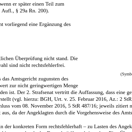
 wenn er später einen Teil zum
Aufl., § 29a Rn. 200).
t vorliegend eine Ergänzung des
tlichen Überprüfung nicht stand. Die
l sind nicht rechtsfehlerfrei.
(Symbo
ss das Amtsgericht zugunsten des
wert zur nicht geringwertigen Menge
en ist. Der 2. Strafsenat vertritt die Auffassung, dass eine g
tellt (vgl. hierzu: BGH, Urt. v. 25. Februar 2016, Az.: 2 St
hluss vom 08. November 2016, 5 StR 487/16; jeweils zitiert n
t aus, da der Angeklagten durch die Vorgehensweise des Amtsg
in der konkreten Form rechtsfehlerhaft – zu Lasten des Ange