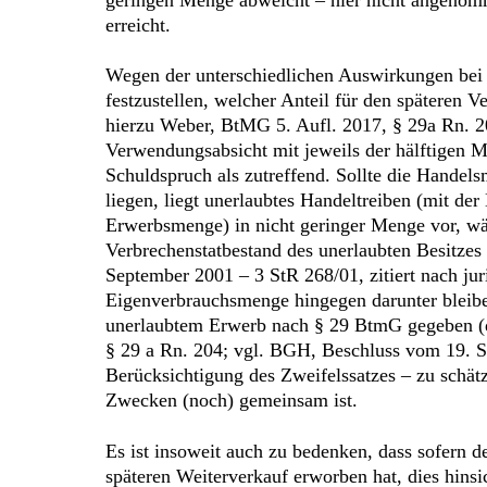
erreicht.
Wegen der unterschiedlichen Auswirkungen bei d
festzustellen, welcher Anteil für den späteren 
hierzu Weber, BtMG 5. Aufl. 2017, § 29a Rn. 208
Verwendungsabsicht mit jeweils der hälftigen M
Schuldspruch als zutreffend. Sollte die Hand
liegen, liegt unerlaubtes Handeltreiben (mit d
Erwerbsmenge) in nicht geringer Menge vor, w
Verbrechenstatbestand des unerlaubten Besitze
September 2001 – 3 StR 268/01, zitiert nach ju
Eigenverbrauchsmenge hingegen darunter bleiben
unerlaubtem Erwerb nach § 29 BtmG gegeben (de
§ 29 a Rn. 204; vgl. BGH, Beschluss vom 19. Sept
Berücksichtigung des Zweifelssatzes – zu schätz
Zwecken (noch) gemeinsam ist.
Es ist insoweit auch zu bedenken, dass sofern 
späteren Weiterverkauf erworben hat, dies hin