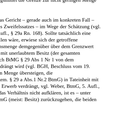
s Gericht – gerade auch im konkreten Fall –
es Zweifelssatzes – im Wege der Schätzung (vgl.
l., § 29a Rn. 168). Sollte tatsächlich eine
en wäre, erwiese sich der getroffene
auchsmenge demgegenüber über dem Grenzwert
 mit unerlaubtem Besitz (der gesamten
nach BtMG § 29 Abs 1 Nr 1 von dem
rdrängt wird (vgl. BGH, Beschluss vom 19.
en Menge übersteigen, die
gem. § 29 a Abs.1 Nr.2 BtmG) in Tateinheit mit
Erwerb verdrängt, vgl. Weber, BtmG, 5. Aufl.,
s Verhältnis nicht aufklären, ist es – unter
tmG (meist: Besitz) zurückzugehen, die beiden