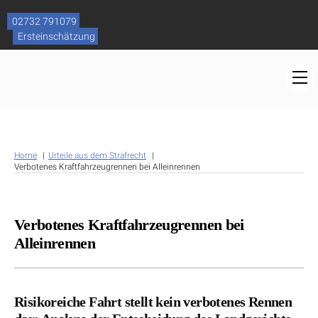
Skip
to
02732 791079
content
Ersteinschätzung
M
Home
Urteile aus dem Strafrecht
Verbotenes Kraftfahrzeugrennen bei Alleinrennen
Verbotenes Kraftfahrzeugrennen bei
Alleinrennen
Risikoreiche Fahrt stellt kein verbotenes Rennen