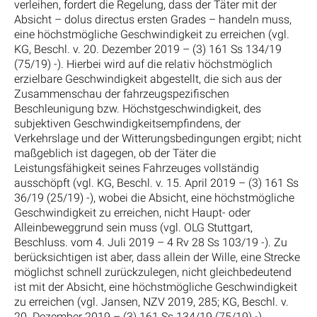
verleihen, fordert die Regelung, dass der Täter mit der
Absicht – dolus directus ersten Grades – handeln muss,
eine höchstmögliche Geschwindigkeit zu erreichen (vgl.
KG, Beschl. v. 20. Dezember 2019 – (3) 161 Ss 134/19
(75/19) -). Hierbei wird auf die relativ höchstmöglich
erzielbare Geschwindigkeit abgestellt, die sich aus der
Zusammenschau der fahrzeugspezifischen
Beschleunigung bzw. Höchstgeschwindigkeit, des
subjektiven Geschwindigkeitsempfindens, der
Verkehrslage und der Witterungsbedingungen ergibt; nicht
maßgeblich ist dagegen, ob der Täter die
Leistungsfähigkeit seines Fahrzeuges vollständig
ausschöpft (vgl. KG, Beschl. v. 15. April 2019 – (3) 161 Ss
36/19 (25/19) -), wobei die Absicht, eine höchstmögliche
Geschwindigkeit zu erreichen, nicht Haupt- oder
Alleinbeweggrund sein muss (vgl. OLG Stuttgart,
Beschluss. vom 4. Juli 2019 – 4 Rv 28 Ss 103/19 -). Zu
berücksichtigen ist aber, dass allein der Wille, eine Strecke
möglichst schnell zurückzulegen, nicht gleichbedeutend
ist mit der Absicht, eine höchstmögliche Geschwindigkeit
zu erreichen (vgl. Jansen, NZV 2019, 285; KG, Beschl. v.
20. Dezember 2019 – (3) 161 Ss 134/19 (75/19) -).