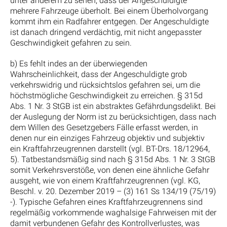
unter anderem zu sehen, dass der Angeschuldigte
mehrere Fahrzeuge überholt. Bei einem Überholvorgang
kommt ihm ein Radfahrer entgegen. Der Angeschuldigte
ist danach dringend verdächtig, mit nicht angepasster
Geschwindigkeit gefahren zu sein.
b) Es fehlt indes an der überwiegenden
Wahrscheinlichkeit, dass der Angeschuldigte grob
verkehrswidrig und rücksichtslos gefahren sei, um die
höchstmögliche Geschwindigkeit zu erreichen. § 315d
Abs. 1 Nr. 3 StGB ist ein abstraktes Gefährdungsdelikt. Bei
der Auslegung der Norm ist zu berücksichtigen, dass nach
dem Willen des Gesetzgebers Fälle erfasst werden, in
denen nur ein einziges Fahrzeug objektiv und subjektiv
ein Kraftfahrzeugrennen darstellt (vgl. BT-Drs. 18/12964,
5). Tatbestandsmäßig sind nach § 315d Abs. 1 Nr. 3 StGB
somit Verkehrsverstöße, von denen eine ähnliche Gefahr
ausgeht, wie von einem Kraftfahrzeugrennen (vgl. KG,
Beschl. v. 20. Dezember 2019 – (3) 161 Ss 134/19 (75/19)
-). Typische Gefahren eines Kraftfahrzeugrennens sind
regelmäßig vorkommende waghalsige Fahrweisen mit der
damit verbundenen Gefahr des Kontrollverlustes, was