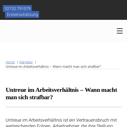
Skip
to
02732 791079
content
Ersteinschätzung
M
Home
Ratgeber
Untreue im Arbeitsverhältnis – Wann macht man sich strafbar?
Untreue im Arbeitsverhältnis – Wann macht
man sich strafbar?
Untreue im Arbeitsverhältnis ist ein Vertrauensbruch mit
weitreichenden Folgen. Arbeitnehmer, die ihre Stellung