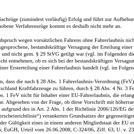
. Sachrüge (zumindest vorläufig) Erfolg und führt zur Aufhebun
erhobene Verfahrensrüge kommt es deshalb nicht mehr an.
dspruch wegen vorsätzlichen Fahrens ohne Fahrerlaubnis nicht
gesprochene, bestandskräftige Versagung der Erteilung einer 
 und nicht gem. § 29 StVG getilgt war (vgl. im Folgenden di
nicht entnehmen, ob es sich bei der bestandskräftigen Versagun
er Ersterteilung einer Fahrerlaubnis handelt (vgl. im Folgen
 dass die nach § 28 Abs. 1 Fahrerlaubnis-Verordnung (FeV) 
tschland Kraftfahrzeuge zu führen, durch § 28 Abs. 4 Nr. 3 F
s. 1 FeV nicht für Inhaber einer EU-Fahrerlaubnis, die erla
r. Abgesehen von der Frage, ob diese Vorschrift mit höherran
es aufgrund des in Art. 2 Abs. 1 der Richtlinie 2006/126/EG 
erscheinrichtlinie“) verankerten Grundsatzes der gegenseiti
der Gültigkeit eines in einem anderen Mitgliedstaat der EU e
6; EuGH, Urteil vom 26.06.2008, C-324/06, Ziff. 63; U. v. 23