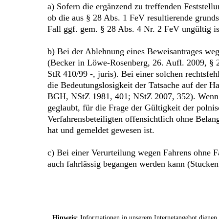
a) Sofern die ergänzend zu treffenden Feststel
ob die aus § 28 Abs. 1 FeV resultierende grun
Fall ggf. gem. § 28 Abs. 4 Nr. 2 FeV ungültig is
b) Bei der Ablehnung eines Beweisantrages wege
(Becker in Löwe-Rosenberg, 26. Aufl. 2009, § 
StR 410/99 -, juris). Bei einer solchen rechtsf
die Bedeutungslosigkeit der Tatsache auf der Ha
BGH, NStZ 1981, 401; NStZ 2007, 352). Wenn d
geglaubt, für die Frage der Gültigkeit der polni
Verfahrensbeteiligten offensichtlich ohne Bela
hat und gemeldet gewesen ist.
c) Bei einer Verurteilung wegen Fahrens ohne Fa
auch fahrlässig begangen werden kann (Stucken
Hinweis:
Informationen in unserem Internetangebot dienen l