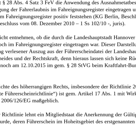
 § 28 Abs. 4 Satz 3 FeV die Anwendung des Ausnahmetatbesta
gung der Fahrerlaubnis im Fahreignungsregister eingetragen u
m Fahreignungsregister positiv feststehen (KG Berlin, Besch
eschluss vom 08. Dezember 2010 – 1 Ss 102/10 -, juris).
 nicht entnehmen, ob die durch die Landeshauptstadt Hannove
noch im Fahreignungsregister eingetragen war. Dieser Darste
ng verlesener Auszug aus der Führerscheindatei der Landesha
des und der Rechtskraft, denn hieraus lassen sich keine Rüc
h noch am 12.10.2015 im gem. § 28 StVG beim Kraftfahrt-Bun
Lichte des höherrangigen Rechts, insbesondere der Richtlinie 
e Führerscheinrichtlinie“) ist gem. Artikel 17 Abs. 1 mit W
nie 2006/126/EG maßgeblich.
r Richtlinie lehnt ein Mitgliedstaat die Anerkennung der Gült
wurde, deren Führerschein im Hoheitsgebiet des erstgenannten 