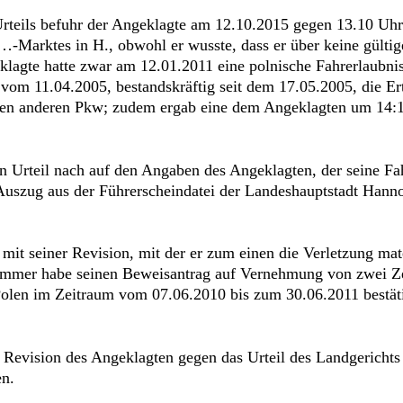
 Urteils befuhr der Angeklagte am 12.10.2015 gegen 13.10 Uh
…-Marktes in H., obwohl er wusste, dass er über keine gült
klagte hatte zwar am 12.01.2011 eine polnische Fahrerlaubni
om 11.04.2005, bestandskräftig seit dem 17.05.2005, die Ert
nen anderen Pkw; zudem ergab eine dem Angeklagten um 14:
 Urteil nach auf den Angaben des Angeklagten, der seine Fah
 Auszug aus der Führerscheindatei der Landeshauptstadt Han
mit seiner Revision, mit der er zum einen die Verletzung mat
kammer habe seinen Beweisantrag auf Vernehmung von zwei Ze
Polen im Zeitraum vom 07.06.2010 bis zum 30.06.2011 bestät
ie Revision des Angeklagten gegen das Urteil des Landgeric
en.