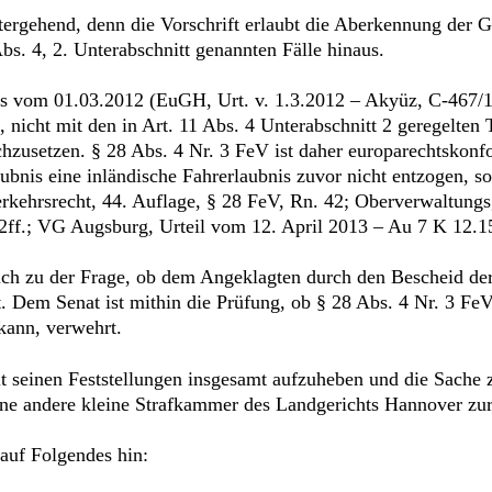
tergehend, denn die Vorschrift erlaubt die Aberkennung der G
Abs. 4, 2. Unterabschnitt genannten Fälle hinaus.
 vom 01.03.2012 (EuGH, Urt. v. 1.3.2012 – Akyüz, C-467/10 -
n“, nicht mit den in Art. 11 Abs. 4 Unterabschnitt 2 geregelte
hzusetzen. § 28 Abs. 4 Nr. 3 FeV ist daher europarechtskonf
bnis eine inländische Fahrerlaubnis zuvor nicht entzogen, so
kehrsrecht, 44. Auflage, § 28 FeV, Rn. 42; Oberverwaltungs
ff.; VG Augsburg, Urteil vom 12. April 2013 – Au 7 K 12.150
 sich zu der Frage, ob dem Angeklagten durch den Bescheid 
ht. Dem Senat ist mithin die Prüfung, ob § 28 Abs. 4 Nr. 3 F
ann, verwehrt.
it seinen Feststellungen insgesamt aufzuheben und die Sache
eine andere kleine Strafkammer des Landgerichts Hannover zu
auf Folgendes hin: