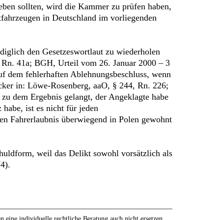
geben sollten, wird die Kammer zu prüfen haben,
tfahrzeugen in Deutschland im vorliegenden
ediglich den Gesetzeswortlaut zu wiederholen
, Rn. 41a; BGH, Urteil vom 26. Januar 2000 – 3
t auf dem fehlerhaften Ablehnungsbeschluss, wenn
Becker in: Löwe-Rosenberg, aaO, § 244, Rn. 226;
zu dem Ergebnis gelangt, der Angeklagte habe
habe, ist es nicht für jeden
chen Fahrerlaubnis überwiegend in Polen gewohnt
huldform, weil das Delikt sowohl vorsätzlich als
4).
eine individuelle rechtliche Beratung auch nicht ersetzen,