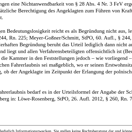
lungen eine Nichtanwendbarkeit von § 28 Abs. 4 Nr. 3 FeV er
dsätzliche Berechtigung des Angeklagten zum Führen von Kraf
t.
n Bedeutungslosigkeit reicht es als Begründung nicht aus, l
244, Rn. 225; Meyer-Goßner/Schmitt, StPO, 60. Aufl., § 244
ehlerhaften Begründung beruht das Urteil lediglich dann nich
nd liegt und allen Verfahrensbeteiligten offensichtlich ist (
ie Kammer in den Feststellungen jedoch – wie vorliegend – 
schen Fahrerlaubnis sei maßgeblich, wo er seinen Erstwohnsitz 
ng, ob der Angeklagte im Zeitpunkt der Erlangung der polnis
hrerlaubnis bedarf es in der Urteilsformel der Angabe der Sc
berg in: Löwe-Rosenberg, StPO, 26. Aufl. 2012, § 260, Rn. 7
ediglich Informationszwecken. Sie stellen keine Rechtsberatung dar und können 