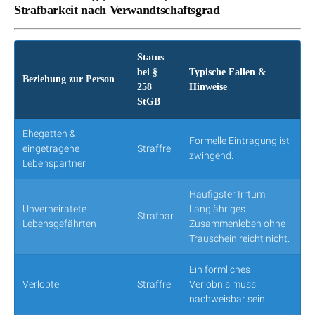
Strafbarkeit nach Verwandtschaftsgrad
Status
bei §
Typische Fallen &
Beziehung zur Person
258
Hinweise
StGB
Ehegatten &
Formelle Eintragung ist
eingetragene
Straffrei
zwingend.
Lebenspartner
Häufigster Irrtum:
Unverheiratete
Langjähriges
Strafbar
Lebensgefährten
Zusammenleben ohne
Trauschein reicht nicht.
Ein förmliches
Verlobte
Straffrei
Verlöbnis muss
nachweisbar sein.