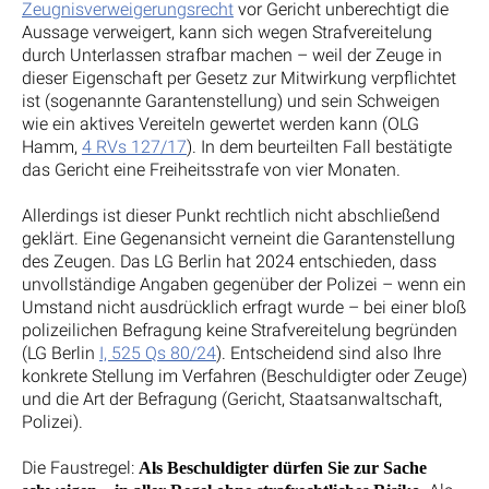
Zeugnisverweigerungsrecht
vor Gericht unberechtigt die
Aussage verweigert, kann sich wegen Strafvereitelung
durch Unterlassen strafbar machen – weil der Zeuge in
dieser Eigenschaft per Gesetz zur Mitwirkung verpflichtet
ist (sogenannte Garantenstellung) und sein Schweigen
wie ein aktives Vereiteln gewertet werden kann (OLG
Hamm,
4 RVs 127/17
). In dem beurteilten Fall bestätigte
das Gericht eine Freiheitsstrafe von vier Monaten.
Allerdings ist dieser Punkt rechtlich nicht abschließend
geklärt. Eine Gegenansicht verneint die Garantenstellung
des Zeugen. Das LG Berlin hat 2024 entschieden, dass
unvollständige Angaben gegenüber der Polizei – wenn ein
Umstand nicht ausdrücklich erfragt wurde – bei einer bloß
polizeilichen Befragung keine Strafvereitelung begründen
(LG Berlin
I, 525 Qs 80/24
). Entscheidend sind also Ihre
konkrete Stellung im Verfahren (Beschuldigter oder Zeuge)
und die Art der Befragung (Gericht, Staatsanwaltschaft,
Polizei).
Die Faustregel:
Als Beschuldigter dürfen Sie zur Sache