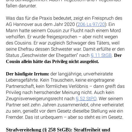
fallen darunter.
Was das für die Praxis bedeutet, zeigt ein Freispruch des
AG Hannover aus dem Jahr 2020 (
206 Ls 97/20
): Ein
Mann hatte seinem Cousin zur Flucht nach einem Mord
verholfen. Er wurde freigesprochen – aber nicht wegen
des Cousins. Er war zugleich Schwager des Täters, weil
seine Ehefrau dessen Schwester war. Damit erfüllte er den
Status „Geschwister der Ehegatten“ nach
§ 11 StGB
.
Der
Cousin allein hätte das Privileg nicht ausgelöst.
der langjährige, unverheiratete
Der häufigste Irrtum:
Lebensgefährte. Kein Trauschein, keine eingetragene
Partnerschaft, kein förmliches Verlöbnis – dann greift das
Privileg nach herrschender Meinung nicht. Auch kein
Zeugnisverweigerungsrecht nach
§ 52 StPO
. Wer seinem
Partner seit zehn Jahren zusammenlebt, ohne verheiratet
zu sein, genießt vor dem Gesetz dieselbe Stellung wie ein
Fremder. Das ist unbequem – aber so steht es im Gesetz.
Strafvereitelung (§ 258 StGB): Straffreiheit und