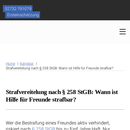
Skip
to
02732 791079
content
Ersteinschätzung
M
Home
Ratgeber
Strafvereitelung nach § 258 StGB: Wann ist Hilfe für Freunde strafbar?
Strafvereitelung nach § 258 StGB: Wann ist
Hilfe für Freunde strafbar?
Wer die Bestrafung eines Freundes aktiv verhindert,
riskiert nach
§ 258 StGB
bis zu fünf Jahre Haft. Nur