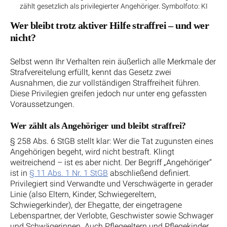
zählt gesetzlich als privilegierter Angehöriger. Symbolfoto: KI
Wer bleibt trotz aktiver Hilfe straffrei – und wer
nicht?
Selbst wenn Ihr Verhalten rein äußerlich alle Merkmale der
Strafvereitelung erfüllt, kennt das Gesetz zwei
Ausnahmen, die zur vollständigen Straffreiheit führen.
Diese Privilegien greifen jedoch nur unter eng gefassten
Voraussetzungen.
Wer zählt als Angehöriger und bleibt straffrei?
§ 258 Abs. 6 StGB stellt klar: Wer die Tat zugunsten eines
Angehörigen begeht, wird nicht bestraft. Klingt
weitreichend – ist es aber nicht. Der Begriff „Angehöriger“
ist in
§ 11 Abs. 1 Nr. 1 StGB
abschließend definiert.
Privilegiert sind Verwandte und Verschwägerte in gerader
Linie (also Eltern, Kinder, Schwiegereltern,
Schwiegerkinder), der Ehegatte, der eingetragene
Lebenspartner, der Verlobte, Geschwister sowie Schwager
und Schwägerinnen. Auch Pflegeeltern und Pflegekinder