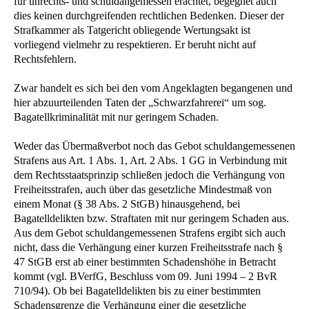
für unrechts- und schuldangemessen erachtet, begegnet auch
dies keinen durchgreifenden rechtlichen Bedenken. Dieser der
Strafkammer als Tatgericht obliegende Wertungsakt ist
vorliegend vielmehr zu respektieren. Er beruht nicht auf
Rechtsfehlern.
Zwar handelt es sich bei den vom Angeklagten begangenen und
hier abzuurteilenden Taten der „Schwarzfahrerei“ um sog.
Bagatellkriminalität mit nur geringem Schaden.
Weder das Übermaßverbot noch das Gebot schuldangemessenen
Strafens aus Art. 1 Abs. 1, Art. 2 Abs. 1 GG in Verbindung mit
dem Rechtsstaatsprinzip schließen jedoch die Verhängung von
Freiheitsstrafen, auch über das gesetzliche Mindestmaß von
einem Monat (§ 38 Abs. 2 StGB) hinausgehend, bei
Bagatelldelikten bzw. Straftaten mit nur geringem Schaden aus.
Aus dem Gebot schuldangemessenen Strafens ergibt sich auch
nicht, dass die Verhängung einer kurzen Freiheitsstrafe nach §
47 StGB erst ab einer bestimmten Schadenshöhe in Betracht
kommt (vgl. BVerfG, Beschluss vom 09. Juni 1994 – 2 BvR
710/94). Ob bei Bagatelldelikten bis zu einer bestimmten
Schadensgrenze die Verhängung einer die gesetzliche