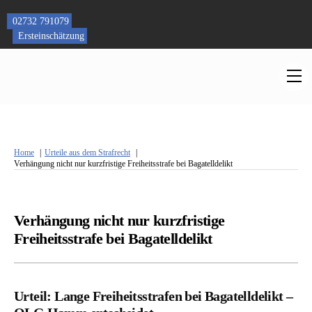
Skip
to
02732 791079
content
Ersteinschätzung
M
Home
Urteile aus dem Strafrecht
Verhängung nicht nur kurzfristige Freiheitsstrafe bei Bagatelldelikt
Verhängung nicht nur kurzfristige
Freiheitsstrafe bei Bagatelldelikt
Urteil: Lange Freiheitsstrafen bei Bagatelldelikt –