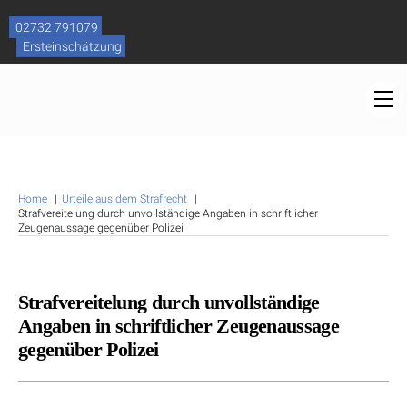
Skip
to
02732 791079
content
Ersteinschätzung
M
Home
Urteile aus dem Strafrecht
Strafvereitelung durch unvollständige Angaben in schriftlicher
Zeugenaussage gegenüber Polizei
Strafvereitelung durch unvollständige
Angaben in schriftlicher Zeugenaussage
gegenüber Polizei