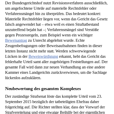
Der Bundesgerichtshof nutzt Revisionsverfahren ausschließlich,
um angefochtene Urteile auf materielle Rechtsfehler oder
Verfahrensmängel hin zu überprüfen. Das bedeutet konkret:
Materielle Rechtsfehler liegen vor, wenn das Gericht das Gesetz
falsch angewendet hat – etwa weil es einen Straftatbestand
unzutreffend bejaht hat –; Verfahrensmängel sind Verstöße
gegen Prozessregeln, zum Beispiel wenn ein wichtiger
Beweisantrag
zu Unrecht abgelehnt wurde. Echte
Zeugenbefragungen oder Beweisaufnahmen finden in dieser
letzten Instanz nicht mehr statt. Werden schwerwiegende
Lücken in der
Beweiswürdigung
erkannt, hebt das Gericht das
fehlerhafte Urteil samt aller zugehörigen Feststellungen auf. Der
gesamte Fall wird dann zur neuen Verhandlung an eine andere
Kammer eines Landgerichts zurückverwiesen, um die Sachlage
lückenlos aufzuklären.
Neubewertung des gesamten Komplexes
Der zuständige Strafsenat löste das komplette Urteil vom 23.
September 2015 bezüglich der tatbeteiligten Ehefrau daher
folgerichtig auf. Die Richter stellten klar, dass der Vorwurf der
Strafvereitelung und eine etwaige Beihilfe bei der eigentlichen