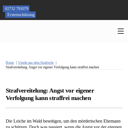
Skip
to
02732 791079
content
Ersteinschätzung
M
Home
Urteile aus dem Strafrecht
Strafvereitelung: Angst vor eigener Verfolgung kann straffrei machen
Strafvereitelung: Angst vor eigener
Verfolgung kann straffrei machen
Die Leiche im Wald beseitigen, um den mörderischen Ehemann
zu schützen. Doch was passiert, wenn die Angst vor der eigenen