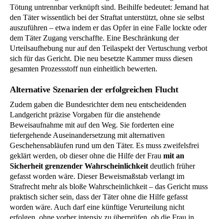
Tötung untrennbar verknüpft sind. Beihilfe bedeutet: Jemand hat
den Täter wissentlich bei der Straftat unterstützt, ohne sie selbst
auszuführen – etwa indem er das Opfer in eine Falle lockte oder
dem Täter Zugang verschaffte. Eine Beschränkung der
Urteilsaufhebung nur auf den Teilaspekt der Vertuschung verbot
sich für das Gericht. Die neu besetzte Kammer muss diesen
gesamten Prozessstoff nun einheitlich bewerten.
Alternative Szenarien der erfolgreichen Flucht
Zudem gaben die Bundesrichter dem neu entscheidenden
Landgericht präzise Vorgaben für die anstehende
Beweisaufnahme mit auf den Weg. Sie forderten eine
tiefergehende Auseinandersetzung mit alternativen
Geschehensabläufen rund um den Täter. Es muss zweifelsfrei
geklärt werden, ob dieser ohne die Hilfe der Frau
mit an
Sicherheit grenzender Wahrscheinlichkeit
deutlich früher
gefasst worden wäre. Dieser Beweismaßstab verlangt im
Strafrecht mehr als bloße Wahrscheinlichkeit – das Gericht muss
praktisch sicher sein, dass der Täter ohne die Hilfe gefasst
worden wäre. Auch darf eine künftige Verurteilung nicht
erfolgen, ohne vorher intensiv zu überprüfen, ob die Frau in