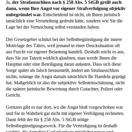
Ja,
der Strafausschluss nach § 258 Abs. 5 StGB greift auch
dann, wenn Ihre Angst vor eigener Strafverfolgung objektiv
unbegründet war.
Entscheidend ist nicht, ob Ihnen juristisch
tatsächlich eine Verurteilung gedroht hätte, sondern wie Sie die
Lage bei der Vertuschung selbst verstanden haben.
Der Gesetzgeber schützt bei der Selbstbegünstigung die innere
Motivlage des Täters, weil jemand in einer Drucksituation oft
aus Furcht vor eigener Belastung handelt. Deshalb reicht es aus,
dass Sie zur Tatzeit wirklich glaubten, man werde Ihnen die
Haupttat oder eine Beteiligung daran anlasten. Dass sich diese
Sorge später als falsch herausstellt, ändert am Strafausschluss
nichts, solange die Angst damals tatsächlich Ihr Handeln geprägt
hat. Maßgeblich ist also die subjektive Selbsteinschätzung, nicht
die spätere juristische Bewertung durch Gutachter, Polizei oder
Gericht.
Grenzen gibt es nur dort, wo die Angst bloß vorgeschoben war
und Sie in Wahrheit gar nicht mit eigener Verfolgung rechneten.
Dann fehlt der für § 258 Abs. 5 StGB nötige
Selbstbegünstigungszweck. Für die Verteidigung ist deshalb
wichtig, die damalige Gedankenlage möglichst genau und