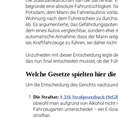
Die Staatsanwaltschaft sah die Sache klar: E
begründe eine absolute Fahruntüchtigkeit. S
Potsdam, dem Mann die Fahrerlaubnis vorläu
Wohnung nach dem Führerschein zu durchsu
ab. Es argumentierte, das Gefährdungspotenzi
dem eines Autos vergleichbar, sondern eher 
automatische Annahme, dass der Mann wegen
sei, Kraftfahrzeuge zu führen, sei daher nicht 
Unzufrieden mit dieser Entscheidung legte d
das nun final entscheiden musste, ob der Fü
Welche Gesetze spielten hier die
Um die Entscheidung des Gerichts nachzuvollz
Die Straftat:
§ 316 Strafgesetzbuch (StGB
obwohl man aufgrund von Alkohol nicht me
Fahrzeugarten unterscheidet – ein E-Scoot
strafbar.