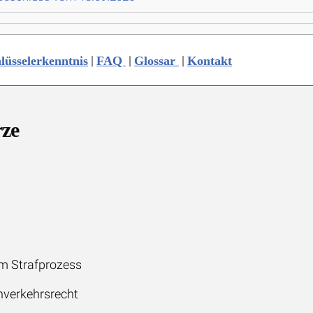
|
|
|
lüsselerkenntnis
FAQ
Glossar
Kontakt
rze
m Strafprozess
nverkehrsrecht