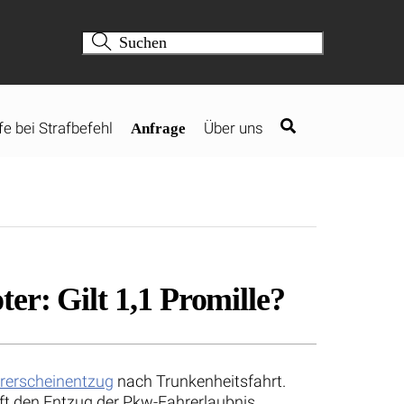
fe bei Strafbefehl
Über uns
Anfrage
er: Gilt 1,1 Promille?
rerscheinentzug
nach Trunkenheitsfahrt.
ft den Entzug der Pkw-Fahrerlaubnis.