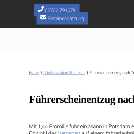
Skip
to
02732 791079
content
Ersteinschätzung
Home
Urteile aus dem Strafrecht
Führerscheinentzug nach Tru
Führerscheinentzug nach
Mit 1,44 Promille fuhr ein Mann in Potsdam 
Obwohl das
Vergehen
auf einem fahrerlaubni