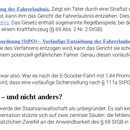
Zeigt ein Täter durch eine Straftat
ung der Fahrerlaubnis.
, kann ihm das Gericht die Fahrerlaubnis entziehen. Dies i
ehrs
. Das Gesetz enthält sogenannte Regelbeispiele, bei d
t einem Kraftfahrzeug (§ 69 Abs. 2 Nr. 2 StGB).
sordnung (StPO) – Vorläufige Entziehung der Fahrerlaubn
des Verfahrens entzogen wird, kann das Gericht sie scho
inem potenziell gefährlichen Fahrer. Genau diesen vorläu
 war also: War es nach der E-Scooter-Fahrt mit 1,44 Prom
rd, dass eine vorläufige Sicherstellung nach § 111a StPO
– und nicht anders?
erde der Staatsanwaltschaft als unbegründet. Es sah kei
ntation stützte sich auf zwei zentrale Säulen: die fehlend
ätzlichen Zweifel an der Anwendbarkeit des § 69 StGB in 