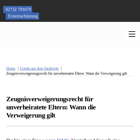
Skip
to
02732 791079
content
Ersteinschätzung
M
Home
Urteile aus dem Strafrecht
Zeugnisverweigerungsrecht für unverheiratete Eltern: Wann die Verweigerung gilt
Zeugnisverweigerungsrecht für
unverheiratete Eltern: Wann die
Verweigerung gilt