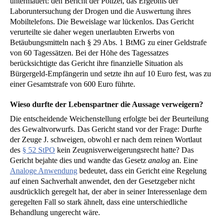
untermauert: den Bericht der Polizei, das Ergebnis der
Laboruntersuchung der Drogen und die Auswertung ihres
Mobiltelefons. Die Beweislage war lückenlos. Das Gericht
verurteilte sie daher wegen unerlaubten Erwerbs von
Betäubungsmitteln nach § 29 Abs. 1 BtMG zu einer Geldstrafe
von 60 Tagessätzen. Bei der Höhe des Tagessatzes
berücksichtigte das Gericht ihre finanzielle Situation als
Bürgergeld-Empfängerin und setzte ihn auf 10 Euro fest, was zu
einer Gesamtstrafe von 600 Euro führte.
Wieso durfte der Lebenspartner die Aussage verweigern?
Die entscheidende Weichenstellung erfolgte bei der Beurteilung
des Gewaltvorwurfs. Das Gericht stand vor der Frage: Durfte
der Zeuge J. schweigen, obwohl er nach dem reinen Wortlaut
des
§ 52 StPO
kein Zeugnisverweigerungsrecht hatte? Das
Gericht bejahte dies und wandte das Gesetz
analog
an. Eine
Analoge Anwendung
bedeutet, dass ein Gericht eine Regelung
auf einen Sachverhalt anwendet, den der Gesetzgeber nicht
ausdrücklich geregelt hat, der aber in seiner Interessenlage dem
geregelten Fall so stark ähnelt, dass eine unterschiedliche
Behandlung ungerecht wäre.