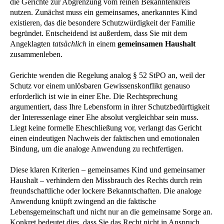
die Gerichte zur Abgrenzung vom reinen Bekanntenkreis
nutzen. Zunächst muss ein gemeinsames, anerkanntes Kind
existieren, das die besondere Schutzwürdigkeit der Familie
begründet. Entscheidend ist außerdem, dass Sie mit dem
Angeklagten
tatsächlich
in einem
gemeinsamen Haushalt
zusammenleben.
Gerichte wenden die Regelung analog § 52 StPO an, weil der
Schutz vor einem unlösbaren Gewissenskonflikt genauso
erforderlich ist wie in einer Ehe. Die Rechtsprechung
argumentiert, dass Ihre Lebensform in ihrer Schutzbedürftigkeit
der Interessenlage einer Ehe absolut vergleichbar sein muss.
Liegt keine formelle Eheschließung vor, verlangt das Gericht
einen eindeutigen Nachweis der faktischen und emotionalen
Bindung, um die analoge Anwendung zu rechtfertigen.
Diese klaren Kriterien – gemeinsames Kind und gemeinsamer
Haushalt – verhindern den Missbrauch des Rechts durch rein
freundschaftliche oder lockere Bekanntschaften. Die analoge
Anwendung knüpft zwingend an die faktische
Lebensgemeinschaft und nicht nur an die gemeinsame Sorge an.
Konkret bedeutet dies, dass Sie das Recht nicht in Anspruch