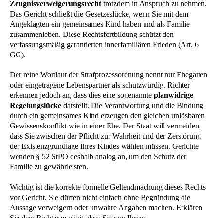
Zeugnisverweigerungsrecht
trotzdem in Anspruch zu nehmen.
Das Gericht schließt die Gesetzeslücke, wenn Sie mit dem
Angeklagten ein gemeinsames Kind haben und als Familie
zusammenleben. Diese Rechtsfortbildung schützt den
verfassungsmäßig garantierten innerfamiliären Frieden (Art. 6
GG).
Der reine Wortlaut der Strafprozessordnung nennt nur Ehegatten
oder eingetragene Lebenspartner als schutzwürdig. Richter
erkennen jedoch an, dass dies eine sogenannte
planwidrige
Regelungslücke
darstellt. Die Verantwortung und die Bindung
durch ein gemeinsames Kind erzeugen den gleichen unlösbaren
Gewissenskonflikt wie in einer Ehe. Der Staat will vermeiden,
dass Sie zwischen der Pflicht zur Wahrheit und der Zerstörung
der Existenzgrundlage Ihres Kindes wählen müssen. Gerichte
wenden § 52 StPO deshalb analog an, um den Schutz der
Familie zu gewährleisten.
Wichtig ist die korrekte formelle Geltendmachung dieses Rechts
vor Gericht. Sie dürfen nicht einfach ohne Begründung die
Aussage verweigern oder unwahre Angaben machen. Erklären
Sie dem Richter explizit, dass Sie von Ihrem