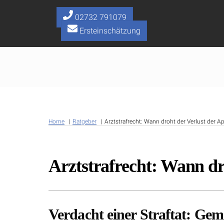
Skip
to
02732 791079
content
Ersteinschätzung
Home
Ratgeber
Arztstrafrecht: Wann droht der Verlust der A
Arztstrafrecht: Wann dr
Verdacht einer Straftat: Ge