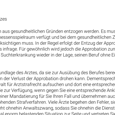
tzes
 aus gesundheitlichen Gründen entzogen werden. Es muss
essensspielraum verfügt und bei dem gesundheitlichen Zu
sichtigen muss. In der Regel erfolgt der Entzug der App
tes infrage. Für gewöhnlich wird jedoch die Approbation z
n Suchterkrankung wieder in der Lage, seinen Beruf ohne 
undlage des Arztes, da sie zur Ausübung des Berufes berec
nen der Verlust der Approbation drohen kann. Dementspreche
lt für Arztstrafrecht aufsuchen und dort eine entsprech
ie zur Verfügung, wenn gegen Sie eine entsprechende Ankl
 einer Mandatierung für Sie Ihren Fall und übernehmen a
henden Strafverfahren. Viele Ärzte begehen den Fehler, sic
steht ohnehin Anwaltszwang, sodass Sie ohnehin die Diens
onal enorm belastenden Situation zur Seite und vertreten S