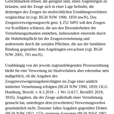
Gerichtsbarkeit erfasst, die geeignet sind, einen Angehörigen zu
belasten, und der Zeuge sich in einer Lage befindet, die
derjenigen des Zeugen im strafrechtlichen Ermittlungsverfahren
vergleichbar ist (vgl. BGH NJW 1990, 1859 mwN). Das
Zeugnisverweigerungsrecht gem. § 252 StPO soll den Zeugen
vor Konflikten schützen, die aus den Besonderheiten der
Vernehmungssituation entstehen, insbesondere einerseits durch
die Wahrheitspflicht bei der Zeugenvernehmung und
andererseits durch die sozialen Pflichten, die aus der familiären
Bindung gegenüber dem Angeklagten erwachsen (vgl. BGH
NJW 2005, 765 mwN).
Unabhängig von der jeweils zugrundeliegenden Prozessordnung
bleibt für eine Verwertung im Strafverfahren aber erkennbar stets
maßgeblich, ob die Angaben des
Zeugnisverweigerungsberechtigten im Zuge einer amtlich
initiierten Vernehmung erfolgten (BGH NJW 1990, 1859; OLG
Hamburg, Beschl. v. 8.3.2018 – 1 Ws 114/17, BeckRS 2018,
3916). Angaben, die der Zeuge außerhalb einer Vernehmung
gemacht hat, unterliegen dem (erweiterten) Verwertungsverbot
grundsätzlich nicht. Darunter fallen Angaben gegenüber Dritten
(BGH NJW 1952, 153), spontane Aussagen (BGH NStZ 1992,