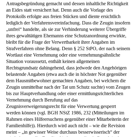
Antragsbegründung gemacht und dessen inhaltliche Richtigkeit
an Eides statt versichert hat. Denn auch die Vorlage des
Protokolls erfolgte aus freien Stücken und diente ersichtlich
lediglich der Verfahrensvereinfachung. Dass die Zeugin insofern
„unfrei“ handelte, als sie zur Verhinderung weiterer Übergriffe
ihres gewalttätigen Ehemanns eine Schutzanordnung erwirkte,
bleibt für die Frage der Verwertbarkeit ihrer Angaben im
Strafverfahren ohne Belang. Denn § 252 StPO, der nach seinem
Wortlaut eine Vernehmung oder eine vernehmungsähnliche
Situation voraussetzt, enthält keinen allgemeinen
Rechtsgrundsatz dahingehend, dass jedwede den Angehörigen
belastende Angaben (etwa auch die in höchster Not gegenüber
dem Hausmitbewohner gemachten Angaben, bei welchem die
Zeugin unmittelbar nach der Tat um Schutz suchte) vom Zeugen
bis zur Hauptverhandlung oder einer ermittlungsrichterlichen
Vernehmung durch Berufung auf das
Zeugnisverweigerungsrecht für eine Verwertung gesperrt
werden können (vgl. BGH NStZ 1986, 232 (Mitteilungen im
Rahmen eines Hilfeersuchens gegenüber einer Mitarbeiterin der
Familienhilfe)). Hierdurch wird auch nicht – wie die Revision
meint – „in gewisser Weise durchaus besserwisserisch“ der