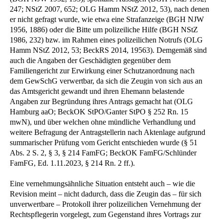
247; NStZ 2007, 652; OLG Hamm NStZ 2012, 53), nach denen
er nicht gefragt wurde, wie etwa eine Strafanzeige (BGH NJW
1956, 1886) oder die Bitte um polizeiliche Hilfe (BGH NStZ
1986, 232) bzw. im Rahmen eines polizeilichen Notrufs (OLG
Hamm NStZ 2012, 53; BeckRS 2014, 19563). Demgemäß sind
auch die Angaben der Geschädigten gegenüber dem
Familiengericht zur Erwirkung einer Schutzanordnung nach
dem GewSchG verwertbar, da sich die Zeugin von sich aus an
das Amtsgericht gewandt und ihren Ehemann belastende
Angaben zur Begründung ihres Antrags gemacht hat (OLG
Hamburg aaO; BeckOK StPO/Ganter StPO § 252 Rn. 15
mwN), und über welchen ohne mündliche Verhandlung und
weitere Befragung der Antragstellerin nach Aktenlage aufgrund
summarischer Prüfung vom Gericht entschieden wurde (§ 51
Abs. 2 S. 2, § 3, § 214 FamFG; BeckOK FamFG/Schlünder
FamFG, Ed. 1.11.2023, § 214 Rn. 2 ff.).
Eine vernehmungsähnliche Situation entsteht auch – wie die
Revision meint – nicht dadurch, dass die Zeugin das – für sich
unverwertbare – Protokoll ihrer polizeilichen Vernehmung der
Rechtspflegerin vorgelegt, zum Gegenstand ihres Vortrags zur