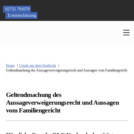
Skip
to
02732 791079
content
Ersteinschätzung
M
Home
Urteile aus dem Strafrecht
Geltendmachung des Aussageverweigerungsrecht und Aussagen vom Familiengericht
Geltendmachung des
Aussageverweigerungsrecht und Aussagen
vom Familiengericht