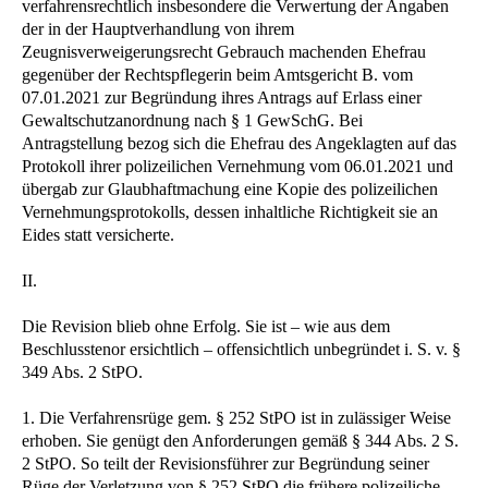
verfahrensrechtlich insbesondere die Verwertung der Angaben
der in der Hauptverhandlung von ihrem
Zeugnisverweigerungsrecht Gebrauch machenden Ehefrau
gegenüber der Rechtspflegerin beim Amtsgericht B. vom
07.01.2021 zur Begründung ihres Antrags auf Erlass einer
Gewaltschutzanordnung nach § 1 GewSchG. Bei
Antragstellung bezog sich die Ehefrau des Angeklagten auf das
Protokoll ihrer polizeilichen Vernehmung vom 06.01.2021 und
übergab zur Glaubhaftmachung eine Kopie des polizeilichen
Vernehmungsprotokolls, dessen inhaltliche Richtigkeit sie an
Eides statt versicherte.
II.
Die Revision blieb ohne Erfolg. Sie ist – wie aus dem
Beschlusstenor ersichtlich – offensichtlich unbegründet i. S. v. §
349 Abs. 2 StPO.
1. Die Verfahrensrüge gem. § 252 StPO ist in zulässiger Weise
erhoben. Sie genügt den Anforderungen gemäß § 344 Abs. 2 S.
2 StPO. So teilt der Revisionsführer zur Begründung seiner
Rüge der Verletzung von § 252 StPO die frühere polizeiliche