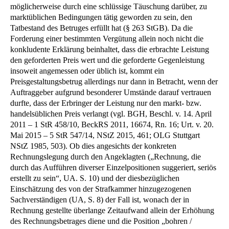
möglicherweise durch eine schlüssige Täuschung darüber, zu
marktüblichen Bedingungen tätig geworden zu sein, den
Tatbestand des Betruges erfüllt hat (§ 263 StGB). Da die
Forderung einer bestimmten Vergütung allein noch nicht die
konkludente Erklärung beinhaltet, dass die erbrachte Leistung
den geforderten Preis wert und die geforderte Gegenleistung
insoweit angemessen oder üblich ist, kommt ein
Preisgestaltungsbetrug allerdings nur dann in Betracht, wenn der
Auftraggeber aufgrund besonderer Umstände darauf vertrauen
durfte, dass der Erbringer der Leistung nur den markt- bzw.
handelsüblichen Preis verlangt (vgl. BGH, Beschl. v. 14. April
2011 – 1 StR 458/10, BeckRS 2011, 16674, Rn. 16; Urt. v. 20.
Mai 2015 – 5 StR 547/14, NStZ 2015, 461; OLG Stuttgart
NStZ 1985, 503). Ob dies angesichts der konkreten
Rechnungslegung durch den Angeklagten („Rechnung, die
durch das Aufführen diverser Einzelpositionen suggeriert, seriös
erstellt zu sein“, UA. S. 10) und der diesbezüglichen
Einschätzung des von der Strafkammer hinzugezogenen
Sachverständigen (UA, S. 8) der Fall ist, wonach der in
Rechnung gestellte überlange Zeitaufwand allein der Erhöhung
des Rechnungsbetrages diene und die Position „bohren /