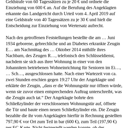
Geldstrafe von 60 Tagessätzen zu je 20 € und ordnete die
Einziehung von 600 € an. Auf die Berufung des Angeklagten
erkannte das Landgericht durch Urteil vom 4. April 2019 auf
eine Geldstrafe von 40 Tagessätzen zu je 30 € und hielt die
Entscheidung zur Einziehung von Wertersatz aufrecht.
Nach den getroffenen Feststellungen bestellte die am … Juni
1934 geborene, gebrechliche und an Diabetes erkrankte Zeugin
E… am Nachmittag des … Oktober 2014 mithilfe ihres
Nachbarn, des Zeugen R…, telefonisch den Schlüsseldienst,
nachdem sie sich aus ihrer Wohnung in einer von den
Johannitern betriebenen Wohneinrichtung für Senioren im Ei…,
… Sch…, ausgeschlossen hatte. Nach einer Wartezeit von ca.
zwei Stunden erschien gegen 19:27 Uhr der Angeklagte und
erklärte der Zeugin, „dass er die Wohnungstür nur öffnen würde,
wenn sie zuvor einen entsprechenden Auftrag unterschreibt, was
die Zeugin auch tat.“ Der Angeklagte bohrte den
Schließzylinder der verschlossenen Wohnungstür auf, öffnete
die Tür und baute einen neuen Schließzylinder ein. Die Zeugin
bezahlte die ihr vom Angeklagten hierfür in Rechnung gestellten
797,90 € vor Ort zum Teil in bar (600 €), zum Teil (197,90 €)
per EC-Karte. Nicht festgestellt werden konnte, ob der