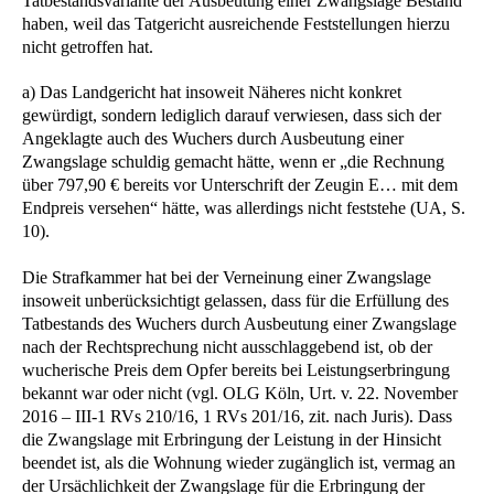
Tatbestandsvariante der Ausbeutung einer Zwangslage Bestand
haben, weil das Tatgericht ausreichende Feststellungen hierzu
nicht getroffen hat.
a) Das Landgericht hat insoweit Näheres nicht konkret
gewürdigt, sondern lediglich darauf verwiesen, dass sich der
Angeklagte auch des Wuchers durch Ausbeutung einer
Zwangslage schuldig gemacht hätte, wenn er „die Rechnung
über 797,90 € bereits vor Unterschrift der Zeugin E… mit dem
Endpreis versehen“ hätte, was allerdings nicht feststehe (UA, S.
10).
Die Strafkammer hat bei der Verneinung einer Zwangslage
insoweit unberücksichtigt gelassen, dass für die Erfüllung des
Tatbestands des Wuchers durch Ausbeutung einer Zwangslage
nach der Rechtsprechung nicht ausschlaggebend ist, ob der
wucherische Preis dem Opfer bereits bei Leistungserbringung
bekannt war oder nicht (vgl. OLG Köln, Urt. v. 22. November
2016 – III-1 RVs 210/16, 1 RVs 201/16, zit. nach Juris). Dass
die Zwangslage mit Erbringung der Leistung in der Hinsicht
beendet ist, als die Wohnung wieder zugänglich ist, vermag an
der Ursächlichkeit der Zwangslage für die Erbringung der