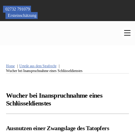
Skip
to
02732 791079
content
Ersteinschätzung
M
Home
Urteile aus dem Strafrecht
Wucher bei Inanspruchnahme eines Schlüsseldienstes
Wucher bei Inanspruchnahme eines
Schlüsseldienstes
Ausnutzen einer Zwangslage des Tatopfers