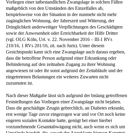
Vorliegen einer tatbestandlichen Zwangslage in solchen Fällen
maßgeblich von den Umständen des Einzelfalles ab,
beispielsweise von der Situation in der nunmehr nicht mehr
zugänglichen Wohnung, der Jahreszeit und Witterung, der
Dringlichkeit anderweitiger Verpflichtungen des Geschädigten
sowie der Anwesenheit oder Erreichbarkeit der Hilfe Dritter
(vgl. OLG Köln, Urt. v. 22. November 2016 – III-1 RVs
210/16, 1 RVs 201/16, zit. nach Juris). Unter diesem
Gesichtspunkt kann sich eine Zwangslage auch daraus ergeben,
dass die betroffene Person aufgrund einer Erkrankung oder
Behinderung auf den zeitnahen Zugang zu ihrer Wohnung
angewiesen ist oder ihr sonst aufgrund der Zeitabläufe und der
eingetretenen Belastungen ein weiteres Zuwarten nicht
zuzumuten ist.
Nach dieser Maßgabe lässt sich aufgrund der bislang getroffenen
Feststellungen das Vorliegen einer Zwangslage nicht bejahen.
Dass die geschädigte Zeugin gebrechlich, an Diabetes erkrankt,
erst wenige Tage zuvor eingezogen war und vor Ort noch keine
engeren sozialen Kontakte hatte, genügt bei einer hierbei
vorzunehmende Gesamtabwägung nicht, auch wenn es sich um
Umstände handelt, die, soweit der Angeklagte hiervon Kenntnis