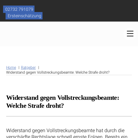
Skip
to
02732 791079
content
Ersteinschätzung
M
Home
Ratgeber
Widerstand gegen Vollstreckungsbeamte: Welche Strafe droht?
Widerstand gegen Vollstreckungsbeamte:
Welche Strafe droht?
Widerstand gegen Vollstreckungsbeamte hat durch die
verschärfte Rechtslage schnell ernste Folgen. Bereits ein