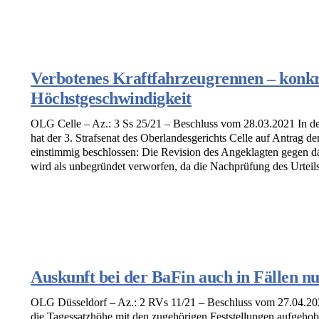
Verbotenes Kraftfahrzeugrennen – konkre
Höchstgeschwindigkeit
OLG Celle – Az.: 3 Ss 25/21 – Beschluss vom 28.03.2021 In de
hat der 3. Strafsenat des Oberlandesgerichts Celle auf Antrag d
einstimmig beschlossen: Die Revision des Angeklagten gegen d
wird als unbegründet verworfen, da die Nachprüfung des Urteils 
Auskunft bei der BaFin auch in Fällen nur
OLG Düsseldorf – Az.: 2 RVs 11/21 – Beschluss vom 27.04.202
die Tagessatzhöhe mit den zugehörigen Feststellungen aufgehob