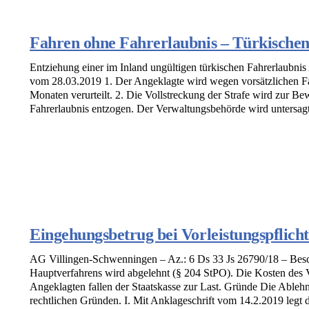
Fahren ohne Fahrerlaubnis – Türkischen
Entziehung einer im Inland ungültigen türkischen Fahrerlaubni
vom 28.03.2019 1. Der Angeklagte wird wegen vorsätzlichen Fah
Monaten verurteilt. 2. Die Vollstreckung der Strafe wird zur B
Fahrerlaubnis entzogen. Der Verwaltungsbehörde wird untersagt, 
Eingehungsbetrug bei Vorleistungspflich
AG Villingen-Schwenningen – Az.: 6 Ds 33 Js 26790/18 – Bes
Hauptverfahrens wird abgelehnt (§ 204 StPO). Die Kosten des 
Angeklagten fallen der Staatskasse zur Last. Gründe Die Ableh
rechtlichen Gründen. I. Mit Anklageschrift vom 14.2.2019 legt di