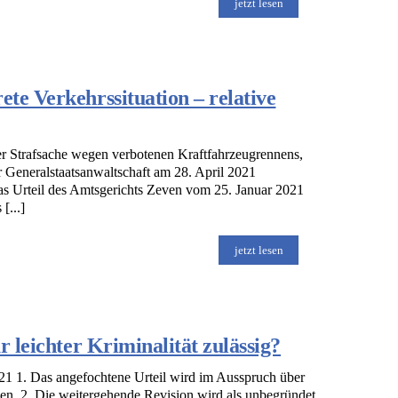
jetzt lesen
te Verkehrssituation – relative
r Strafsache wegen verbotenen Kraftfahrzeugrennens,
er Generalstaatsanwaltschaft am 28. April 2021
as Urteil des Amtsgerichts Zeven vom 25. Januar 2021
[...]
jetzt lesen
 leichter Kriminalität zulässig?
1 1. Das angefochtene Urteil wird im Ausspruch über
en. 2. Die weitergehende Revision wird als unbegründet