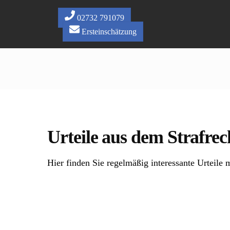
Skip
to
02732 791079
content
Ersteinschätzung
Urteile aus dem Strafrec
Hier finden Sie regelmäßig interessante Urteile m