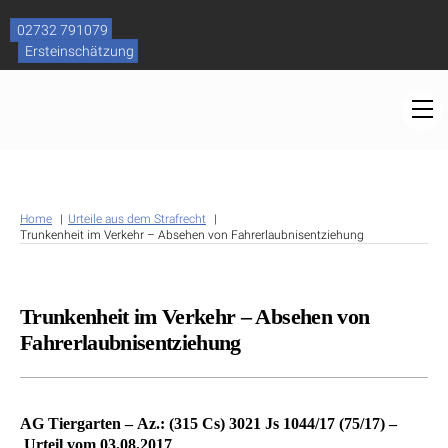
Skip
to
02732 791079
content
Ersteinschätzung
M
Home
Urteile aus dem Strafrecht
Trunkenheit im Verkehr – Absehen von Fahrerlaubnisentziehung
Trunkenheit im Verkehr – Absehen von
Fahrerlaubnisentziehung
AG Tiergarten – Az.: (315 Cs) 3021 Js 1044/17 (75/17) –
Urteil vom 03.08.2017