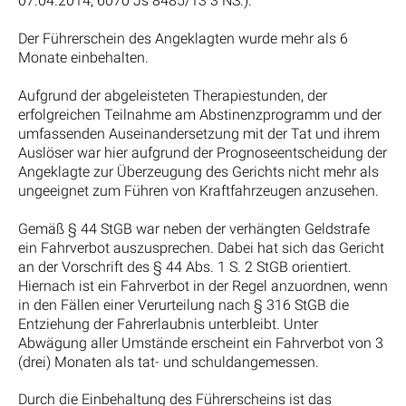
07.04.2014, 6070 Js 8485/13 3 NS.).
Der Führerschein des Angeklagten wurde mehr als 6
Monate einbehalten.
Aufgrund der abgeleisteten Therapiestunden, der
erfolgreichen Teilnahme am Abstinenzprogramm und der
umfassenden Auseinandersetzung mit der Tat und ihrem
Auslöser war hier aufgrund der Prognoseentscheidung der
Angeklagte zur Überzeugung des Gerichts nicht mehr als
ungeeignet zum Führen von Kraftfahrzeugen anzusehen.
Gemäß § 44 StGB war neben der verhängten Geldstrafe
ein Fahrverbot auszusprechen. Dabei hat sich das Gericht
an der Vorschrift des § 44 Abs. 1 S. 2 StGB orientiert.
Hiernach ist ein Fahrverbot in der Regel anzuordnen, wenn
in den Fällen einer Verurteilung nach § 316 StGB die
Entziehung der Fahrerlaubnis unterbleibt. Unter
Abwägung aller Umstände erscheint ein Fahrverbot von 3
(drei) Monaten als tat- und schuldangemessen.
Durch die Einbehaltung des Führerscheins ist das