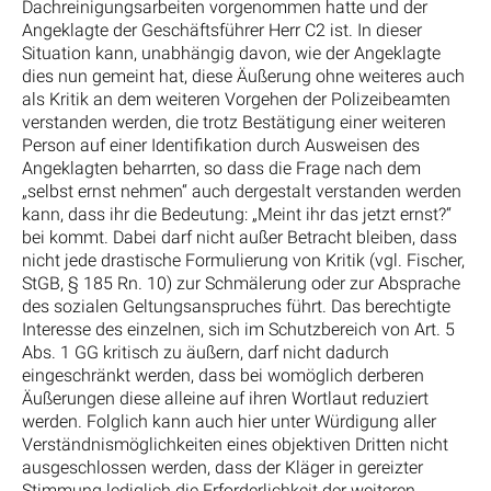
Dachreinigungsarbeiten vorgenommen hatte und der
Angeklagte der Geschäftsführer Herr C2 ist. In dieser
Situation kann, unabhängig davon, wie der Angeklagte
dies nun gemeint hat, diese Äußerung ohne weiteres auch
als Kritik an dem weiteren Vorgehen der Polizeibeamten
verstanden werden, die trotz Bestätigung einer weiteren
Person auf einer Identifikation durch Ausweisen des
Angeklagten beharrten, so dass die Frage nach dem
„selbst ernst nehmen“ auch dergestalt verstanden werden
kann, dass ihr die Bedeutung: „Meint ihr das jetzt ernst?“
bei kommt. Dabei darf nicht außer Betracht bleiben, dass
nicht jede drastische Formulierung von Kritik (vgl. Fischer,
StGB, § 185 Rn. 10) zur Schmälerung oder zur Absprache
des sozialen Geltungsanspruches führt. Das berechtigte
Interesse des einzelnen, sich im Schutzbereich von Art. 5
Abs. 1 GG kritisch zu äußern, darf nicht dadurch
eingeschränkt werden, dass bei womöglich derberen
Äußerungen diese alleine auf ihren Wortlaut reduziert
werden. Folglich kann auch hier unter Würdigung aller
Verständnismöglichkeiten eines objektiven Dritten nicht
ausgeschlossen werden, dass der Kläger in gereizter
Stimmung lediglich die Erforderlichkeit der weiteren