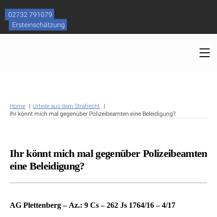
Skip
to
02732 791079
content
Ersteinschätzung
M
Home
Urteile aus dem Strafrecht
Ihr könnt mich mal gegenüber Polizeibeamten eine Beleidigung?
Ihr könnt mich mal gegenüber Polizeibeamten
eine Beleidigung?
AG Plettenberg – Az.: 9 Cs – 262 Js 1764/16 – 4/17