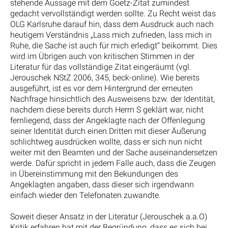
stehende Aussage mit dem Goetz-Zitat zumindest
gedacht vervollständigt werden sollte. Zu Recht weist das
OLG Karlsruhe darauf hin, dass dem Ausdruck auch nach
heutigem Verständnis „Lass mich zufrieden, lass mich in
Ruhe, die Sache ist auch für mich erledigt“ beikommt. Dies
wird im Übrigen auch von kritischen Stimmen in der
Literatur für das vollständige Zitat eingeräumt (vgl.
Jerouschek NStZ 2006, 345, beck-online). Wie bereits
ausgeführt, ist es vor dem Hintergrund der erneuten
Nachfrage hinsichtlich des Ausweisens bzw. der Identität,
nachdem diese bereits durch Herrn S geklärt war, nicht
fernliegend, dass der Angeklagte nach der Offenlegung
seiner Identität durch einen Dritten mit dieser Äußerung
schlichtweg ausdrücken wollte, dass er sich nun nicht
weiter mit den Beamten und der Sache auseinandersetzen
werde. Dafür spricht in jedem Falle auch, dass die Zeugen
in Übereinstimmung mit den Bekundungen des
Angeklagten angaben, dass dieser sich irgendwann
einfach wieder den Telefonaten zuwandte.
Soweit dieser Ansatz in der Literatur (Jerouschek a.a.O)
Kritik erfahren hat mit der Begründung, dass es sich bei