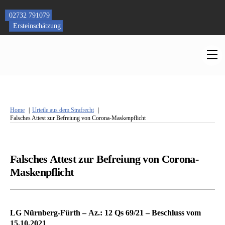
Skip
to
02732 791079
content
Ersteinschätzung
M
Home
Urteile aus dem Strafrecht
Falsches Attest zur Befreiung von Corona-Maskenpflicht
Falsches Attest zur Befreiung von Corona-
Maskenpflicht
LG Nürnberg-Fürth – Az.: 12 Qs 69/21 – Beschluss vom
15.10.2021