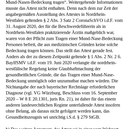
Mund-Nasen-Bedeckung tragen“. Weitergehende Informationen
musste das Attest nicht enthalten. Denn nach dem zur Zeit der
angabegemäßen Ausstellung des Attestes in Nordrhein-
Westfalen geltenden § 2 Abs. 3 Satz 2 CoronaSchVO i.d.F. vom
31. August 2020, der für die Beschwerdeführerin als in
Nordrhein-Westfalen praktizierende Ärztin maßgeblich war,
waren von der Pflicht zum Tragen einer Mund-Nase-Bedeckung
Personen befreit, die aus medizinischen Gründen keine solche
Bedeckung tragen können. Das stellt das Attest gerade fest.
Anders als der zu diesem Zeitpunkt geltende § 1 Abs. 2 Nr. 2 6.
BayIfSMV i.d.F. vom 19. Juni 2020 verlangte die nordrhein-
westfälische Regelung keine Glaubhaftmachung der
gesundheitlichen Gründe, die das Tragen einer Mund-Nase-
Bedeckung unmöglich oder unzumutbar machen würden. Die
Nichtangabe der nach bayerischer Rechtslage erforderlichen
Diagnose (vgl. VG Würzburg, Beschluss vom 16. September
2020 – W 8 E 20.1301, juris Rn. 21), ist daher für das einem
anderen landesrechtlichen Regime unterfallende Attest insofern
ohne Belang, als daraus nicht gefolgert werden kann, das
Gesundheitszeugnis sei unrichtig i.S.d. § 279 StGB.