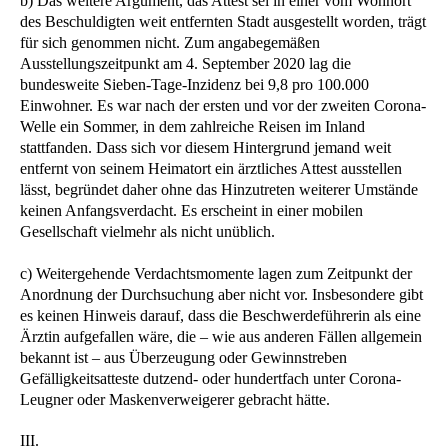
b) Das weitere Argument, das Attest sei in einer vom Wohnort
des Beschuldigten weit entfernten Stadt ausgestellt worden, trägt
für sich genommen nicht. Zum angabegemäßen
Ausstellungszeitpunkt am 4. September 2020 lag die
bundesweite Sieben-Tage-Inzidenz bei 9,8 pro 100.000
Einwohner. Es war nach der ersten und vor der zweiten Corona-
Welle ein Sommer, in dem zahlreiche Reisen im Inland
stattfanden. Dass sich vor diesem Hintergrund jemand weit
entfernt von seinem Heimatort ein ärztliches Attest ausstellen
lässt, begründet daher ohne das Hinzutreten weiterer Umstände
keinen Anfangsverdacht. Es erscheint in einer mobilen
Gesellschaft vielmehr als nicht unüblich.
c) Weitergehende Verdachtsmomente lagen zum Zeitpunkt der
Anordnung der Durchsuchung aber nicht vor. Insbesondere gibt
es keinen Hinweis darauf, dass die Beschwerdeführerin als eine
Ärztin aufgefallen wäre, die – wie aus anderen Fällen allgemein
bekannt ist – aus Überzeugung oder Gewinnstreben
Gefälligkeitsatteste dutzend- oder hundertfach unter Corona-
Leugner oder Maskenverweigerer gebracht hätte.
III.