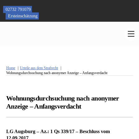
Skip
to
02732 791079
content
Ersteinschätzung
M
Home
Urteile aus dem Strafrecht
Wohnungsdurchsuchung nach anonymer Anzeige – Anfangsverdacht
Wohnungsdurchsuchung nach anonymer
Anzeige – Anfangsverdacht
LG Augsburg – Az.: 1 Qs 339/17 – Beschluss vom
12.09.2017