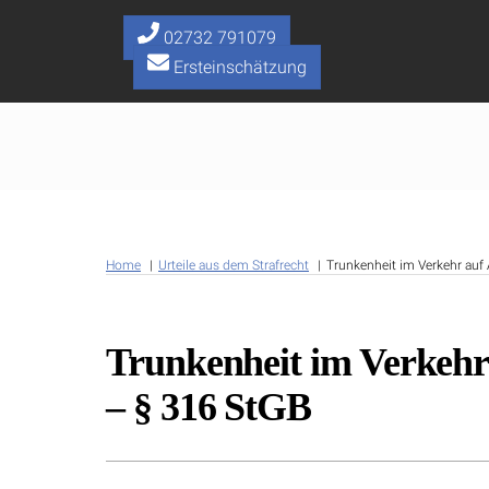
Skip
to
02732 791079
content
Ersteinschätzung
Home
Urteile aus dem Strafrecht
Trunkenheit im Verkehr auf 
Trunkenheit im Verkehr 
– § 316 StGB