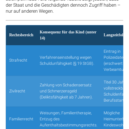
der Staat und die Geschädigten dennoch Zugriff haben –
nur auf anderen Wegen.
Konsequenz für das Kind (unter
Rechtsbereich
Langzeitfolge
14)
Eintrag in
Verfahrenseinstellung wegen
Polizeidaten
Strafrecht
Schuldunfähigkeit (§ 19 StGB).
(erschwert z. 
Verbeamtung)
Titel 30 Jahre
Zahlung von Schadensersatz
vollstreckbar;
Zivilrecht
und Schmerzensgeld
Schuldenfalle
(Deliktsfähigkeit ab 7 Jahren).
Berufsstart.
Weisungen, Familientherapie,
Mögliche
Familienrecht
Entzug des
Heimunterbrin
Aufenthaltsbestimmungsrechts.
Kindeswohlge