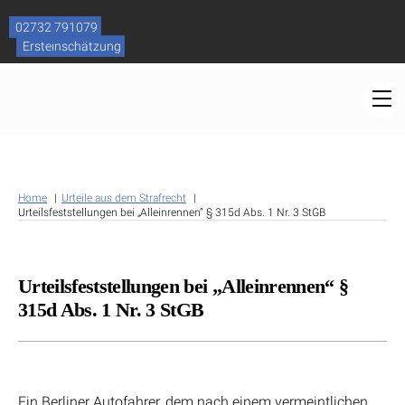
Skip
to
02732 791079
content
Ersteinschätzung
M
Home
Urteile aus dem Strafrecht
Urteilsfeststellungen bei „Alleinrennen“ § 315d Abs. 1 Nr. 3 StGB
Urteilsfeststellungen bei „Alleinrennen“ §
315d Abs. 1 Nr. 3 StGB
Ein Berliner Autofahrer, dem nach einem vermeintlichen