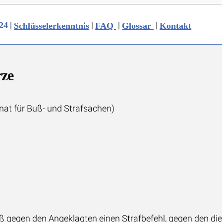
|
|
|
|
/24
Schlüsselerkenntnis
FAQ
Glossar
Kontakt
rze
at für Buß- und Strafsachen)
ß gegen den Angeklagten einen Strafbefehl, gegen den dies