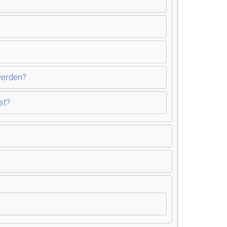
werden?
st?