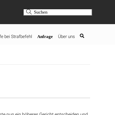
fe bei Strafbefehl
Über uns
Anfrage
usste nun ein höheres Gericht entscheiden und