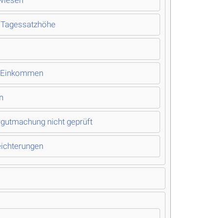
rwiesen
r Tagessatzhöhe
em Einkommen
n
rgutmachung nicht geprüft
eichterungen