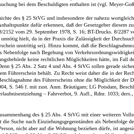
chung bei dem Beschuldigten enthalten ist (vgl. Meyer-Goßn
hichte des § 25 StVG und insbesondere der nahezu wortglei
Anhaltspunkte dafür erkennen, daß der Gesetzgeber diesem zu
. 8/2152 vom 29. September 1978, S. 16; BT-Drucks. 8/2287 
 unnötig hielt, da in der Praxis die Zulässigkeit der Durchs
chein unstrittig sei). Hinzu kommt, daß die Beschlagnahme
ls Nebenfolge nach Begehung von Verkehrsordnungswidrigkei
ungsbehörde keine rechtlichen Möglichkeiten hätte, im Fall d
n § 25 Abs. 2 Satz 4 und Abs. 4 StVG sollen gerade sichers
n dem Führerschein behält. Zu Recht weist daher die in der Re
 Beschlagnahme des Führerscheins ohne die Möglichkeit der
004, S. 546 f. mit zust. Anm. Bräutigam; LG Potsdam, Beschl
erlaubnisentziehung – Fahrverbot, 9. Aufl., Rdnr. 1033; ders
Zusammenhang des § 25 Abs. 4 StVG mit einer weiteren Voll
t die Suche nach Einziehungsgegenständen als Nebenfolge de
erson, nicht aber auf die Wohnung beziehen dürfe, ist anges