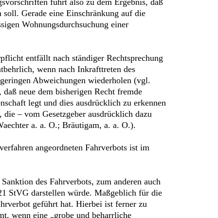
svorschriften führt also zu dem Ergebnis, daß
soll. Gerade eine Einschränkung auf die
lässigen Wohnungsdurchsuchung einer
pflicht entfällt nach ständiger Rechtsprechung
tbehrlich, wenn nach Inkrafttreten des
t geringen Abweichungen wiederholen (vgl.
n, daß neue dem bisherigen Recht fremde
nschaft legt und dies ausdrücklich zu erkennen
g, die – vom Gesetzgeber ausdrücklich dazu
echter a. a. O.; Bräutigam, a. a. O.).
erfahren angeordneten Fahrverbots ist im
 Sanktion des Fahrverbots, zum anderen auch
 21 StVG darstellen würde. Maßgeblich für die
rverbot geführt hat. Hierbei ist ferner zu
t, wenn eine „grobe und beharrliche