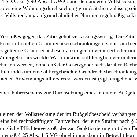
s. 4 StVG zu § 90 Abs. 3 OWiG und den anderen Vollstreckung
otes eine Wohnungsdurchsuchung grundsätzlich zulässig sein 
der Vollstreckung aufgrund ähnlicher Normen regelmäßig zu
Verstoßes gegen das Zitiergebot verfassungswidrig. Die Zitier
konstitutionellen Grundrechtseinschränkungen, sie ist auch en
eits geltende Grundrechtsbeschränkungen unverändert oder mi
 Zitiergebot bezweckte Warnfunktion soll lediglich verhinder
chaffen werden, ohne daß der Gesetzgeber sich darüber Reche
ch hier indes um eine althergebrachte Grundrechtsbeschränkun
neuen Anwendungsfall erstreckt worden ist (vgl. eingehend Wa
es Führerscheins zur Durchsetzung eines in einem Bußgeldv
einen der Vollstreckung der im Bußgeldbescheid verhängten
ins bei rechtskräftigem Fahrverbot, der eine Straftat nach §
rüngliche Pflichtenverstoß, der zur Sanktionierung mit dem Fah
s gemäß § 25 Abs. 1 StVG ohnehin nur dann in Betracht komm