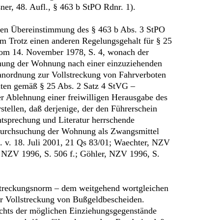
er, 48. Aufl., § 463 b StPO Rdnr. 1).
chen Übereinstimmung des § 463 b Abs. 3 StPO
m Trotz einen anderen Regelungsgehalt für § 25
vom 14. November 1978, S. 4, wonach der
uchung der Wohnung nach einer einzuziehenden
anordnung zur Vollstreckung von Fahrverboten
ten gemäß § 25 Abs. 2 Satz 4 StVG –
er Ablehnung einer freiwilligen Herausgabe des
tellen, daß derjenige, der den Führerschein
chtsprechung und Literatur herrschende
 Durchsuchung der Wohnung als Zwangsmittel
. v. 18. Juli 2001, 21 Qs 83/01; Waechter, NZV
., NZV 1996, S. 506 f.; Göhler, NZV 1996, S.
streckungsnorm – dem weitgehend wortgleichen
r Vollstreckung von Bußgeldbescheiden.
ichts der möglichen Einziehungsgegenstände