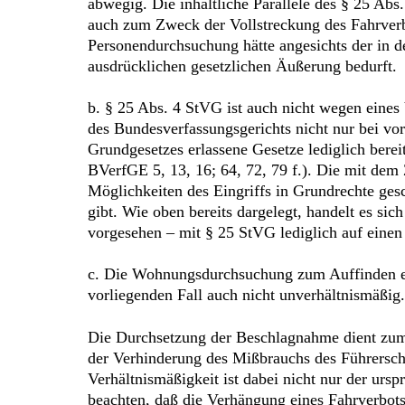
abwegig. Die inhaltliche Parallele des § 25 Ab
auch zum Zweck der Vollstreckung des Fahrverb
Personendurchsuchung hätte angesichts der in 
ausdrücklichen gesetzlichen Äußerung bedurft.
b. § 25 Abs. 4 StVG ist auch nicht wegen eines 
des Bundesverfassungsgerichts nicht nur bei vor
Grundgesetzes erlassene Gesetze lediglich ber
BVerfGE 5, 13, 16; 64, 72, 79 f.). Die mit dem
Möglichkeiten des Eingriffs in Grundrechte ges
gibt. Wie oben bereits dargelegt, handelt es si
vorgesehen – mit § 25 StVG lediglich auf einen 
c. Die Wohnungsdurchsuchung zum Auffinden ein
vorliegenden Fall auch nicht unverhältnismäßig.
Die Durchsetzung der Beschlagnahme dient zum 
der Verhinderung des Mißbrauchs des Führersche
Verhältnismäßigkeit ist dabei nicht nur der ursp
beachten, daß die Verhängung eines Fahrverbot