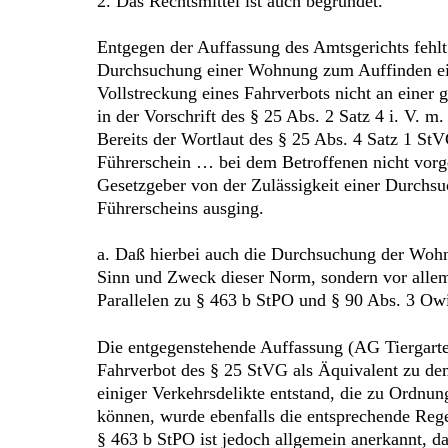
2. Das Rechtsmittel ist auch begründet.
Entgegen der Auffassung des Amtsgerichts fehlt
Durchsuchung einer Wohnung zum Auffinden ei
Vollstreckung eines Fahrverbots nicht an einer g
in der Vorschrift des § 25 Abs. 2 Satz 4 i. V. m
Bereits der Wortlaut des § 25 Abs. 4 Satz 1 StV
Führerschein … bei dem Betroffenen nicht vorg
Gesetzgeber von der Zulässigkeit einer Durchs
Führerscheins ausging.
a. Daß hierbei auch die Durchsuchung der Wohnu
Sinn und Zweck dieser Norm, sondern vor allem
Parallelen zu § 463 b StPO und § 90 Abs. 3 Ow
Die entgegenstehende Auffassung (AG Tiergart
Fahrverbot des § 25 StVG als Äquivalent zu de
einiger Verkehrsdelikte entstand, die zu Ordnu
können, wurde ebenfalls die entsprechende Reg
§ 463 b StPO ist jedoch allgemein anerkannt, 