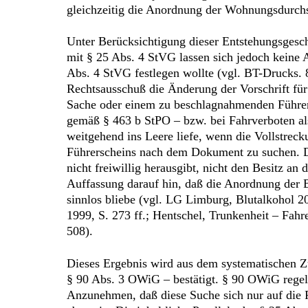
gleichzeitig die Anordnung der Wohnungsdurchsu
Unter Berücksichtigung dieser Entstehungsgesc
mit § 25 Abs. 4 StVG lassen sich jedoch keine 
Abs. 4 StVG festlegen wollte (vgl. BT-Drucks
Rechtsausschuß die Änderung der Vorschrift für
Sache oder einem zu beschlagnahmenden Führers
gemäß § 463 b StPO – bzw. bei Fahrverboten a
weitgehend ins Leere liefe, wenn die Vollstreck
Führerscheins nach dem Dokument zu suchen. Den
nicht freiwillig herausgibt, nicht den Besitz a
Auffassung darauf hin, daß die Anordnung der
sinnlos bliebe (vgl. LG Limburg, Blutalkohol 2
1999, S. 273 ff.; Hentschel, Trunkenheit – Fahr
508).
Dieses Ergebnis wird aus dem systematischen 
§ 90 Abs. 3 OWiG – bestätigt. § 90 OWiG regel
Anzunehmen, daß diese Suche sich nur auf die P