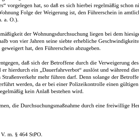
rs“ vorgelegen hat, so daß es sich hierbei regelmäßig schon n
Wohnung Folge der Weigerung ist, den Führerschein in amtli
. a. O.).
smäßigkeit der Wohnungsdurchsuchung liegen bei dem hiesige
halb von vier Jahren seine siebte erhebliche Geschwindigkei
 geweigert hat, den Führerschein abzugeben.
t entgegen, daß sich der Betroffene durch die Verweigerung d
il er hierdurch ein „Dauerfahrverbot“ auslöst und während dies
 Straßenverkehr mehr führen darf. Denn solange der Betroffen
rführt werden, da er bei einer Polizeikontrolle einen gültige
regelmäßig kein Anlaß bestehen wird.
men, die Durchsuchungsmaßnahme durch eine freiwillige Her
 V. m. § 464 StPO.