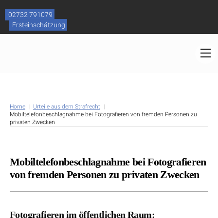
Skip
to
02732 791079
content
Ersteinschätzung
M
Home
Urteile aus dem Strafrecht
Mobiltelefonbeschlagnahme bei Fotografieren von fremden Personen zu
privaten Zwecken
Mobiltelefonbeschlagnahme bei Fotografieren
von fremden Personen zu privaten Zwecken
Fotografieren im öffentlichen Raum: