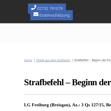
Skip
to
02732 791079
content
Ersteinschätzung
Home
Urteile aus dem Strafrecht
Strafbefehl – Beginn der Ei
Strafbefehl – Beginn der
LG Freiburg (Breisgau), Az.: 3 Qs 127/15, B