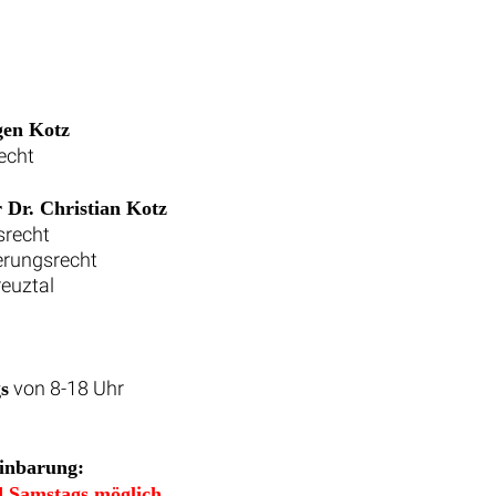
gen Kotz
echt
 Dr. Christian Kotz
srecht
erungsrecht
reuztal
von 8-18 Uhr
s
einbarung:
 Samstags möglich.