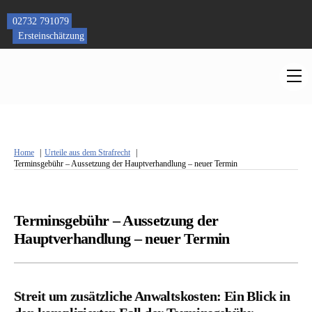
Skip
to
02732 791079
content
Ersteinschätzung
M
Home
Urteile aus dem Strafrecht
Terminsgebühr – Aussetzung der Hauptverhandlung – neuer Termin
Terminsgebühr – Aussetzung der
Hauptverhandlung – neuer Termin
Streit um zusätzliche Anwaltskosten: Ein Blick in